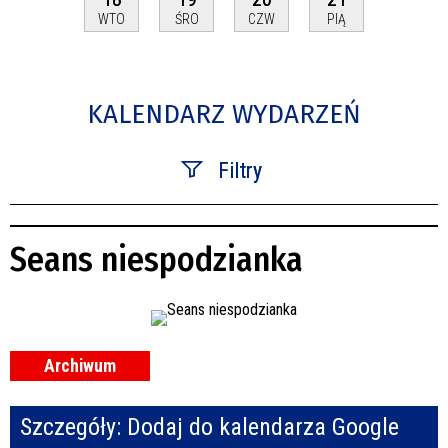
WTO
ŚRO
CZW
PIĄ
KALENDARZ WYDARZEŃ
Filtry
Szukana fraza
Seans niespodzianka
Kategoria
Trwające w zakresie
—
Archiwum
Miejsce
Szczegóły:
Dodaj do kalendarza Google
Organizator