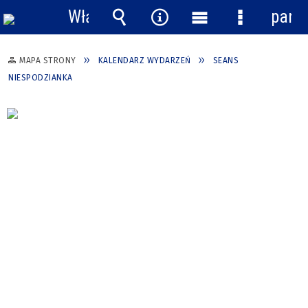
Włącz
pane
powiadomienia
Wyszukiwarka
Narzędzia
Menu
Menu
główne
szczegółow
MAPA STRONY
KALENDARZ WYDARZEŃ
SEANS
NIESPODZIANKA