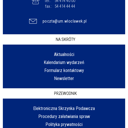
tel.:
54 414 40 00
fax.:
54 414 44 44
poczta@um.wloclawek.pl
NA SKRÓTY
Aktualności
Kalendarium wydarzeń
Formularz kontaktowy
Newsletter
PRZEWODNIK
Elektroniczna Skrzynka Podawcza
Procedury załatwiania spraw
Polityka prywatności