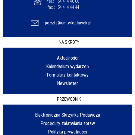
tel.:
54 414 40 00
fax.:
54 414 44 44
poczta@um.wloclawek.pl
NA SKRÓTY
Aktualności
Kalendarium wydarzeń
Formularz kontaktowy
Newsletter
PRZEWODNIK
Elektroniczna Skrzynka Podawcza
Procedury załatwiania spraw
Polityka prywatności