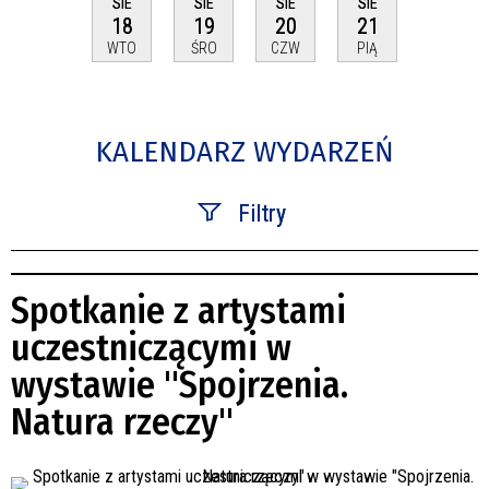
SIE
SIE
SIE
SIE
18
19
20
21
WTO
ŚRO
CZW
PIĄ
KALENDARZ WYDARZEŃ
Filtry
Szukana fraza
Spotkanie z artystami
Kategoria
uczestniczącymi w
wystawie "Spojrzenia.
Trwające w zakresie
Natura rzeczy"
—
Miejsce