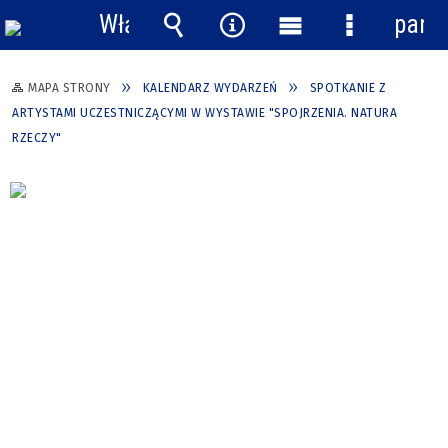
Włącz
pane
powiadomienia
Wyszukiwarka
Narzędzia
Menu
Menu
główne
szczegółow
MAPA STRONY
KALENDARZ WYDARZEŃ
SPOTKANIE Z
ARTYSTAMI UCZESTNICZĄCYMI W WYSTAWIE "SPOJRZENIA. NATURA
RZECZY"