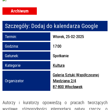
Organizator
Archiwum
Promowane
Szczegóły:
Dodaj do kalendarza Google
Termin:
Wtorek, 25-02-2025
Godzina:
17:00
Gatunek:
Spotkanie
Kategorie
Kultura
Galeria Sztuki Współczesnej
Organizator
Miedziana 2/4
87-800 Włocławek
Autorzy i kuratorzy opowiedzą o pracach tworzących
wystawę, różnorodności interpretacji natury rzeczy, o