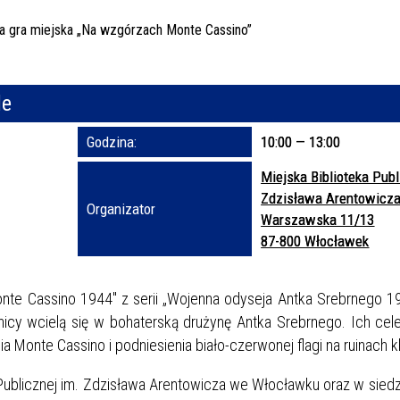
Trwające w za
Miejs
le
Organ
Prom
Godzina:
10:00 — 13:00
Miejska Biblioteka Publ
Zdzisława Arentowicz
Organizator
Warszawska 11/13
87-800 Włocławek
onte Cassino 1944" z serii „Wojenna odyseja Antka Srebrnego 
icy wcielą się w bohaterską drużynę Antka Srebrnego. Ich cel
 Monte Cassino i podniesienia biało-czerwonej flagi na ruinach k
 Publicznej im. Zdzisława Arentowicza we Włocławku oraz w siedzibi