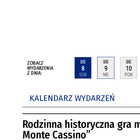
BUDYNKÓW
RADA MIASTA WŁOCŁAWEK
ENERGIA I MOBILNOŚĆ
JAKOŚĆ POWIETRZA WE WŁOCŁAWKU
WYKAZ KONTAKTÓW URZĘDU MIASTA
WŁOCŁAWEK
2026 ROKIEM TADEUSZA REICHSTEINA
WE WŁOCŁAWKU
SIE
SIE
SIE
ZOBACZ
8
9
10
WYDARZENIA
Z DNIA:
SOB
NIE
PON
KALENDARZ WYDARZEŃ
Rodzinna historyczna gra 
Monte Cassino”