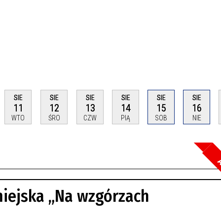
SIE
SIE
SIE
SIE
SIE
SIE
11
12
13
14
15
16
WTO
ŚRO
CZW
PIĄ
SOB
NIE
A
Szuka
miejska „Na wzgórzach
Kateg