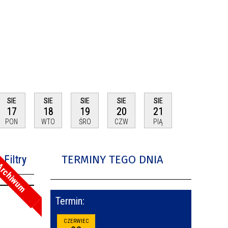
SIE
SIE
SIE
SIE
SIE
17
18
19
20
21
PON
WTO
ŚRO
CZW
PIĄ
TERMINY TEGO DNIA
Filtry
rchiwum
na fraza
Termin:
oria
CZERWIEC