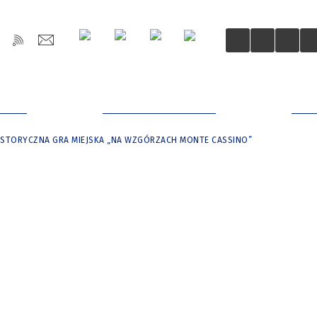
OŚCI
DLA MIESZKAŃCÓW
DLA
ISTORYCZNA GRA MIEJSKA „NA WZGÓRZACH MONTE CASSINO”