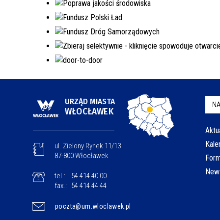
URZĄD MIASTA
NA
WŁOCŁAWEK
Aktu
Kale
ul. Zielony Rynek 11/13
87-800 Włocławek
Form
News
tel.:
54 414 40 00
fax.:
54 414 44 44
poczta@um.wloclawek.pl