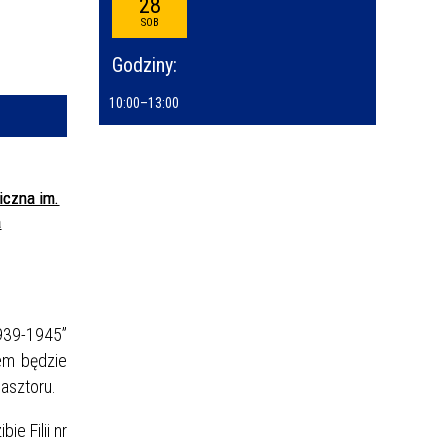
28
—
SOB
kresie
Godziny:
ce
10:00
–
13:00
izator
owane
iczna im.
a
1939-1945”
em będzie
lasztoru.
e Filii nr