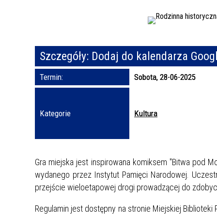
Szczegóły:
Dodaj do kalendarza Goog
Termin:
Sobota, 28-06-2025
Kategorie
Kultura
Gra miejska jest inspirowana komiksem "Bitwa pod M
wydanego przez Instytut Pamięci Narodowej. Uczestn
przejście wieloetapowej drogi prowadzącej do zdobycia
Regulamin jest dostępny na stronie Miejskiej Biblioteki