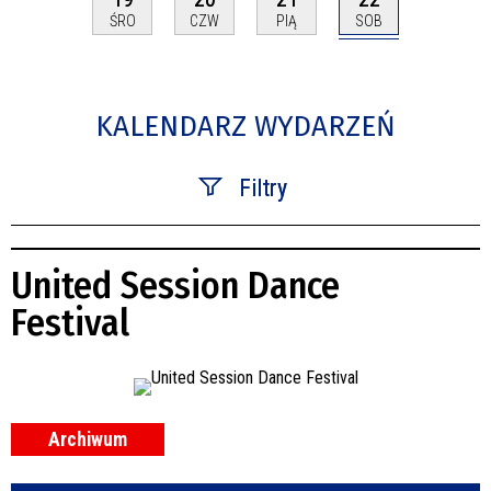
SOB
ŚRO
CZW
PIĄ
KALENDARZ WYDARZEŃ
Filtry
Szukana fraza
United Session Dance
Kategoria
Festival
Trwające w zakresie
—
Miejsce
Archiwum
Organizator