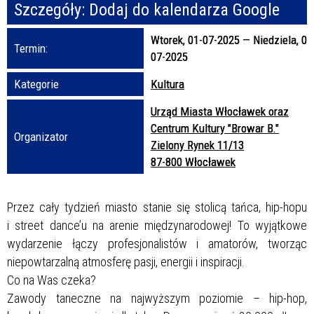
Szczegóły:
Dodaj do kalendarza Google
Promowane
Wtorek, 01-07-2025
—
Niedziela, 06
Termin:
07-2025
Kategorie
Kultura
Urząd Miasta Włocławek oraz
Centrum Kultury "Browar B."
Organizator
Zielony Rynek 11/13
87-800 Włocławek
Przez cały tydzień miasto stanie się stolicą tańca, hip-hopu
i street dance’u na arenie międzynarodowej! To wyjątkowe
wydarzenie łączy profesjonalistów i amatorów, tworząc
niepowtarzalną atmosferę pasji, energii i inspiracji.
Co na Was czeka?
Zawody taneczne na najwyższym poziomie – hip-hop,