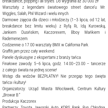
breakdance, popping i all styles. Do wygrania aż 30 000 zł!
Warsztaty z legendami światowego street dance’u: Mr.
Wiggles, Salah, Phil Wizard i wielu innych.
Darmowe zajęcia dla dzieci i młodzieży (1–3 lipca, od 12 lat,
breakdance bez limitu wieku) z Ryfą Ri, Idą Kurowską,
Jankiem Dusińskim, Kaczorexem, Bboy Mańkiem i
Rademenezem.
Codziennie o 17.00 warsztaty BMX w California Park.
Graffiti jam przez cały weekend.
Panele dyskusyjne z ekspertami z branży tańca.
Finałowe zawody: 5–6 lipca, godz. 14.00–23.00 – tancerze
z całego świata na jednej scenie!
Wstęp dla widzów BEZPŁATNY! Nie przegap tego święta
tańca i kultury!
Organizatorzy: Urząd Miasta Włocławek, Centrum Kultury
„Browar B.”
Produkcja: Kaczorex
Partnerzy: Toyota Jaworski Auto, KDBS Bank, Run Chłodnia,