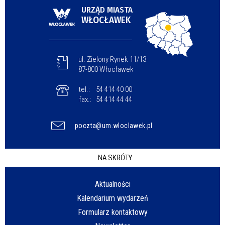
URZĄD MIASTA
WŁOCŁAWEK
ul. Zielony Rynek 11/13
87-800 Włocławek
tel.:
54 414 40 00
fax.:
54 414 44 44
poczta@um.wloclawek.pl
NA SKRÓTY
Aktualności
Kalendarium wydarzeń
Formularz kontaktowy