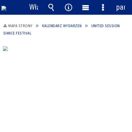
Włącz
pane
powiadomienia
Wyszukiwarka
Narzędzia
Menu
Menu
główne
szczegółow
MAPA STRONY
KALENDARZ WYDARZEŃ
UNITED SESSION
DANCE FESTIVAL