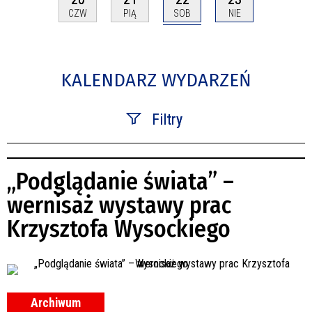
SOB
CZW
PIĄ
NIE
KALENDARZ WYDARZEŃ
Filtry
Szukana fraza
„Podglądanie świata” –
Kategoria
wernisaż wystawy prac
Krzysztofa Wysockiego
Trwające w zakresie
—
Miejsce
Archiwum
Organizator