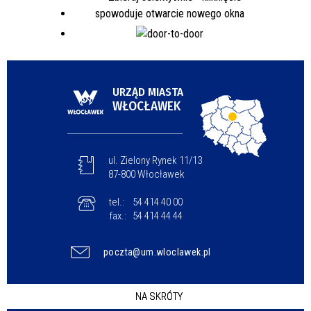
URZĄD MIASTA
WŁOCŁAWEK
ul. Zielony Rynek 11/13
87-800 Włocławek
tel.:
54 414 40 00
fax.:
54 414 44 44
poczta@um.wloclawek.pl
NA SKRÓTY