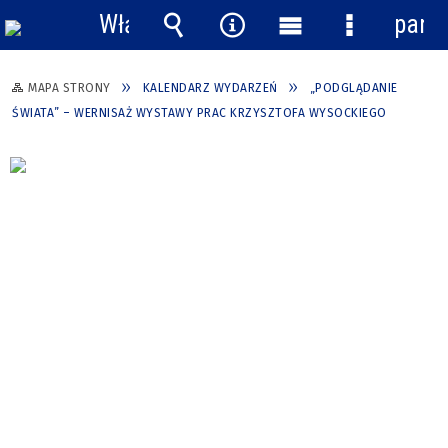
Włącz
pane
powiadomienia
Wyszukiwarka
Narzędzia
Menu
Menu
główne
szczegółow
MAPA STRONY
KALENDARZ WYDARZEŃ
„PODGLĄDANIE
ŚWIATA” – WERNISAŻ WYSTAWY PRAC KRZYSZTOFA WYSOCKIEGO