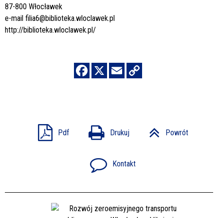
87-800 Włocławek
e-mail
filia6@biblioteka.wloclawek.pl
http://biblioteka.wloclawek.pl/
Pdf
Drukuj
Powrót
Kontakt