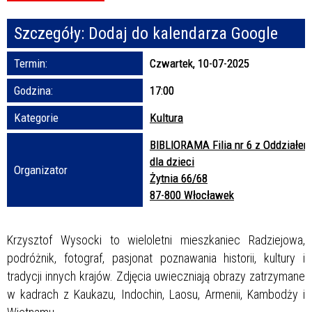
Szczegóły:
Dodaj do kalendarza Google
Promowane
Termin:
Czwartek, 10-07-2025
Godzina:
17:00
Kategorie
Kultura
BIBLIORAMA Filia nr 6 z Oddziałem
dla dzieci
Organizator
Żytnia 66/68
87-800 Włocławek
Krzysztof Wysocki to wieloletni mieszkaniec Radziejowa,
podróżnik, fotograf, pasjonat poznawania historii, kultury i
tradycji innych krajów. Zdjęcia uwieczniają obrazy zatrzymane
w kadrach z Kaukazu, Indochin, Laosu, Armenii, Kambodży i