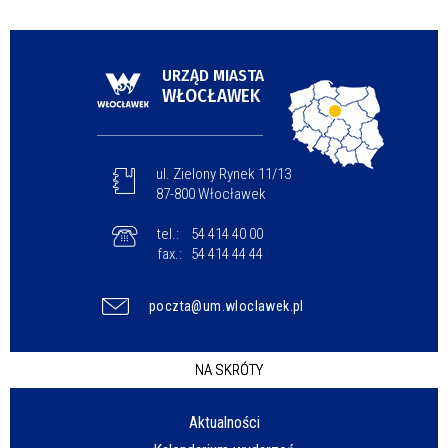
URZĄD MIASTA
WŁOCŁAWEK
ul. Zielony Rynek 11/13
87-800 Włocławek
tel.:
54 414 40 00
fax.:
54 414 44 44
poczta@um.wloclawek.pl
NA SKRÓTY
Aktualności