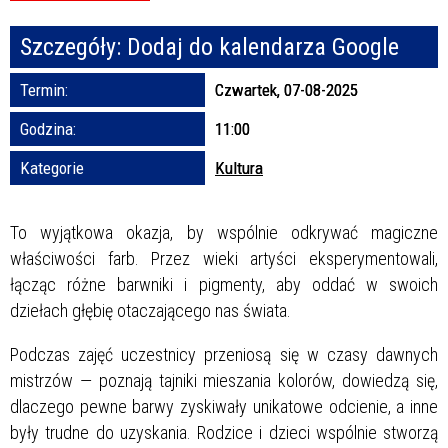
Szczegóły:
Dodaj do kalendarza Google
Promowane
Termin:
Czwartek, 07-08-2025
Godzina:
11:00
Kategorie
Kultura
To wyjątkowa okazja, by wspólnie odkrywać magiczne
właściwości farb. Przez wieki artyści eksperymentowali,
łącząc różne barwniki i pigmenty, aby oddać w swoich
dziełach głębię otaczającego nas świata.
Podczas zajęć uczestnicy przeniosą się w czasy dawnych
mistrzów — poznają tajniki mieszania kolorów, dowiedzą się,
dlaczego pewne barwy zyskiwały unikatowe odcienie, a inne
były trudne do uzyskania. Rodzice i dzieci wspólnie stworzą