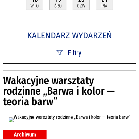
WTO
ŚRO
CZW
PIĄ
KALENDARZ WYDARZEŃ
Filtry
Szukana fraza
Wakacyjne warsztaty
Kategoria
rodzinne „Barwa i kolor —
teoria barw”
Trwające w zakresie
—
Miejsce
Archiwum
Organizator