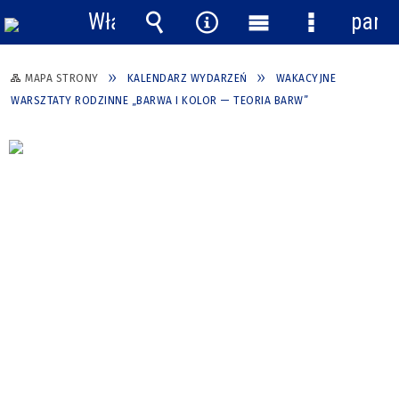
Włącz
pane
powiadomienia
Wyszukiwarka
Narzędzia
Menu
Menu
główne
szczegółow
MAPA STRONY
KALENDARZ WYDARZEŃ
WAKACYJNE
WARSZTATY RODZINNE „BARWA I KOLOR — TEORIA BARW”