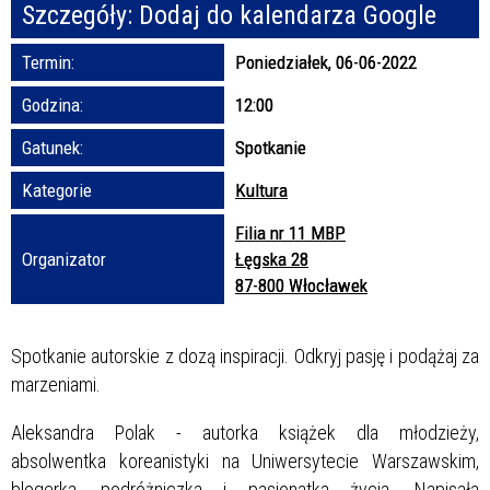
Szczegóły:
Dodaj do kalendarza Google
Promowane
Termin:
Poniedziałek, 06-06-2022
Godzina:
12:00
Gatunek:
Spotkanie
Kategorie
Kultura
Filia nr 11 MBP
Organizator
Łęgska 28
87-800 Włocławek
Spotkanie autorskie z dozą inspiracji. Odkryj pasję i podążaj za
marzeniami.
Aleksandra Polak - autorka książek dla młodzieży,
absolwentka koreanistyki na Uniwersytecie Warszawskim,
blogerka, podróżniczka i pasjonatka życia. Napisała