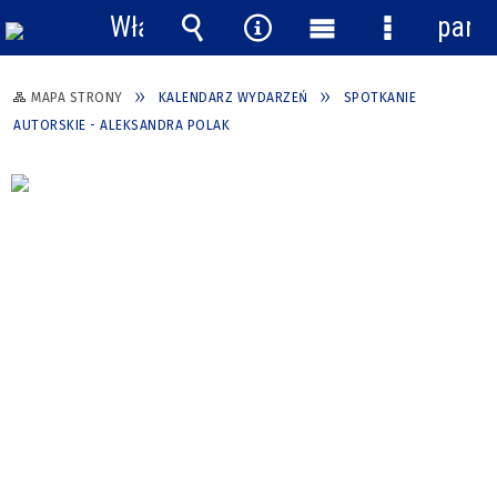
Włącz
pane
powiadomienia
Wyszukiwarka
Narzędzia
Menu
Menu
główne
szczegółow
MAPA STRONY
KALENDARZ WYDARZEŃ
SPOTKANIE
AUTORSKIE - ALEKSANDRA POLAK