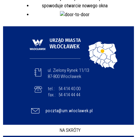
URZĄD MIASTA
WŁOCŁAWEK
ul. Zielony Rynek 11/13
87-800 Włocławek
tel.:
54 414 40 00
fax.:
54 414 44 44
poczta@um.wloclawek.pl
NA SKRÓTY