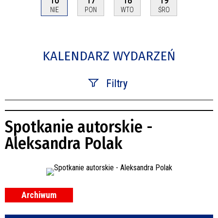
NIE
PON
WTO
ŚRO
KALENDARZ WYDARZEŃ
Filtry
Szukana fraza
Spotkanie autorskie -
Kategoria
Aleksandra Polak
Trwające w zakresie
—
Miejsce
Archiwum
Organizator