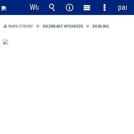
Włącz
pane
powiadomienia
Wyszukiwarka
Narzędzia
Menu
Menu
główne
szczegółow
MAPA STRONY
KALENDARZ WYDARZEŃ
BOWLING