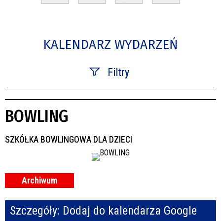
KALENDARZ WYDARZEŃ
Filtry
Szukana fraza
BOWLING
Kategoria
SZKÓŁKA BOWLINGOWA DLA DZIECI
Trwające w zakresie
—
Miejsce
Archiwum
Organizator
Szczegóły:
Dodaj do kalendarza Google