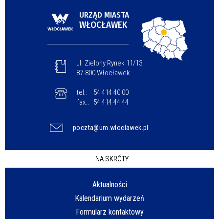
URZĄD MIASTA
WŁOCŁAWEK
ul. Zielony Rynek 11/13
87-800 Włocławek
tel.:
54 414 40 00
fax.:
54 414 44 44
poczta@um.wloclawek.pl
NA SKRÓTY
Aktualności
Kalendarium wydarzeń
Formularz kontaktowy