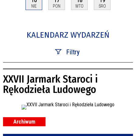
NIE
PON
WTO
ŚRO
KALENDARZ WYDARZEŃ
Filtry
Szukana fraza
XXVII Jarmark Staroci i
Kategoria
Rękodzieła Ludowego
Trwające w zakresie
—
Miejsce
Archiwum
Organizator