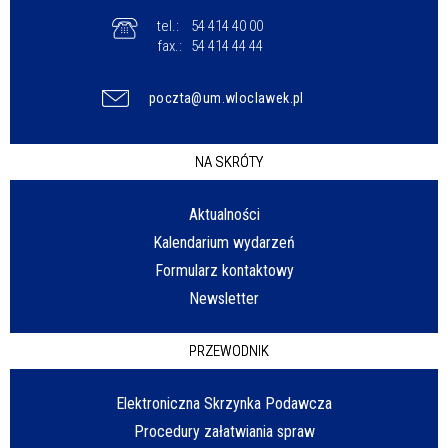
tel.:
54 414 40 00
fax.:
54 414 44 44
poczta@um.wloclawek.pl
NA SKRÓTY
Aktualności
Kalendarium wydarzeń
Formularz kontaktowy
Newsletter
PRZEWODNIK
Elektroniczna Skrzynka Podawcza
Procedury załatwiania spraw