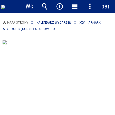
Włącz
pane
powiadomienia
Wyszukiwarka
Narzędzia
Menu
Menu
główne
szczegółow
MAPA STRONY
KALENDARZ WYDARZEŃ
XXVII JARMARK
STAROCI I RĘKODZIEŁA LUDOWEGO