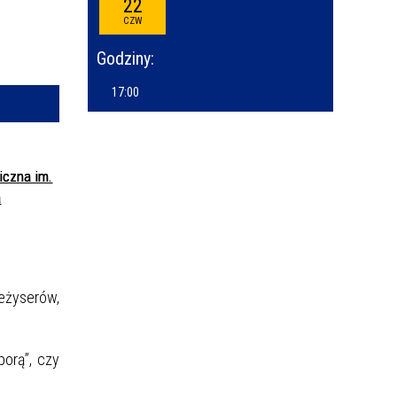
22
—
CZW
kresie
Godziny:
ce
17:00
izator
owane
iczna im.
a
reżyserów,
porą”, czy