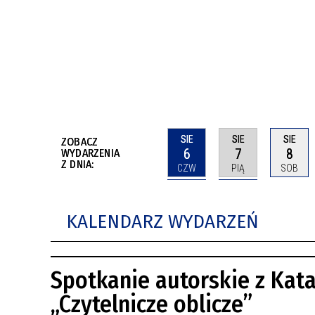
BUDYNKÓW
RADA MIASTA WŁOCŁAWEK
ENERGIA I MOBILNOŚĆ
JAKOŚĆ POWIETRZA WE WŁOCŁAWKU
WYKAZ KONTAKTÓW URZĘDU MIASTA
WŁOCŁAWEK
2026 ROKIEM TADEUSZA REICHSTEINA
WE WŁOCŁAWKU
SIE
SIE
SIE
ZOBACZ
6
7
8
WYDARZENIA
Z DNIA:
CZW
PIĄ
SOB
KALENDARZ WYDARZEŃ
Spotkanie autorskie z Kata
„Czytelnicze oblicze”