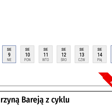
SIE
SIE
SIE
SIE
SIE
SIE
9
10
11
12
13
14
NIE
PON
WTO
ŚRO
CZW
PIĄ
A
Szuka
rzyną Bareją z cyklu
Kateg