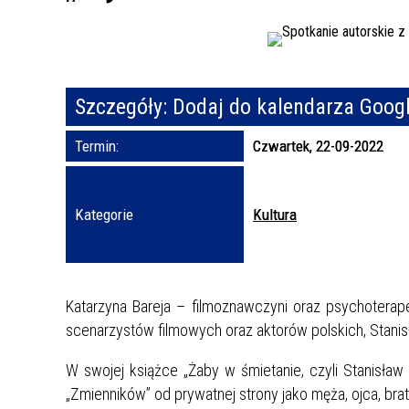
Szczegóły:
Dodaj do kalendarza Goog
Termin:
Czwartek, 22-09-2022
Kategorie
Kultura
Katarzyna Bareja – filmoznawczyni oraz psychoterape
scenarzystów filmowych oraz aktorów polskich, Stanis
W swojej książce „Żaby w śmietanie, czyli Stanisław 
„Zmienników” od prywatnej strony jako męża, ojca, brata