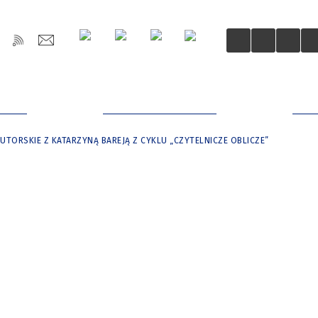
OŚCI
DLA MIESZKAŃCÓW
DLA
UTORSKIE Z KATARZYNĄ BAREJĄ Z CYKLU „CZYTELNICZE OBLICZE”