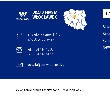
URZĄD MIASTA
NA
WŁOCŁAWEK
Aktu
Kale
ul. Zielony Rynek 11/13
87-800 Włocławek
Form
News
tel.:
54 414 40 00
fax.:
54 414 44 44
poczta@um.wloclawek.pl
© Wszelkie prawa zastrzeżone, UM Włocławek