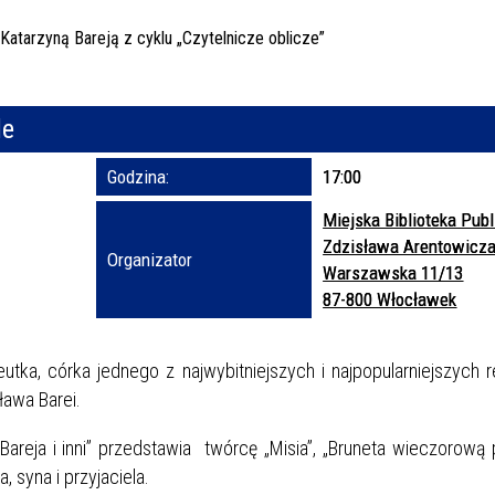
Trwające w za
Miejs
le
Organ
Prom
Godzina:
17:00
Miejska Biblioteka Publ
Zdzisława Arentowicz
Organizator
Warszawska 11/13
87-800 Włocławek
utka, córka jednego z najwybitniejszych i najpopularniejszych 
ława Barei.
Bareja i inni” przedstawia twórcę „Misia”, „Bruneta wieczorową 
, syna i przyjaciela.