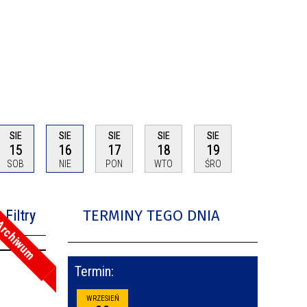
SIE
SIE
SIE
SIE
SIE
15
16
17
18
19
SOB
NIE
PON
WTO
ŚRO
TERMINY TEGO DNIA
Filtry
rchiwum
na fraza
Termin:
oria
WRZESIEŃ