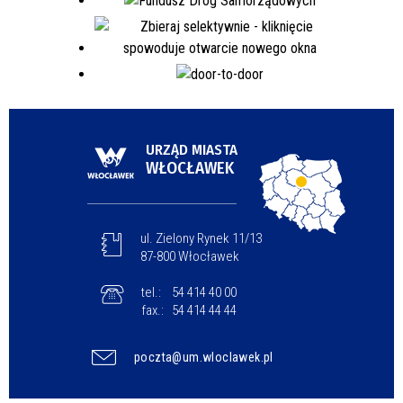
URZĄD MIASTA
WŁOCŁAWEK
ul. Zielony Rynek 11/13
87-800 Włocławek
tel.:
54 414 40 00
fax.:
54 414 44 44
poczta@um.wloclawek.pl