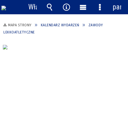
Włącz
pane
powiadomienia
Wyszukiwarka
Narzędzia
Menu
Menu
główne
szczegółow
MAPA STRONY
KALENDARZ WYDARZEŃ
ZAWODY
LEKKOATLETYCZNE