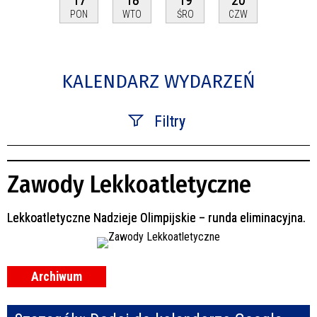
PON
WTO
ŚRO
CZW
KALENDARZ WYDARZEŃ
Filtry
Szukana fraza
Zawody Lekkoatletyczne
Kategoria
Lekkoatletyczne Nadzieje Olimpijskie – runda eliminacyjna.
Trwające w zakresie
—
Miejsce
Archiwum
Organizator