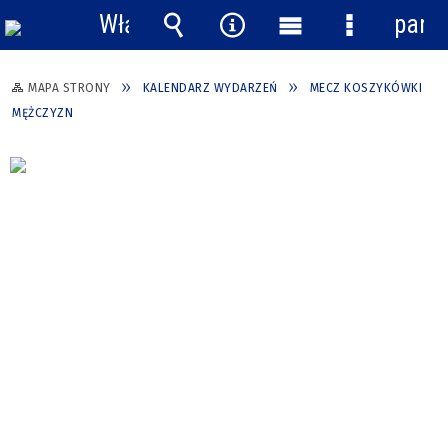
Włącz
pane
powiadomienia
Wyszukiwarka
Narzędzia
Menu
Menu
główne
szczegółow
MAPA STRONY
KALENDARZ WYDARZEŃ
MECZ KOSZYKÓWKI
MĘŻCZYZN