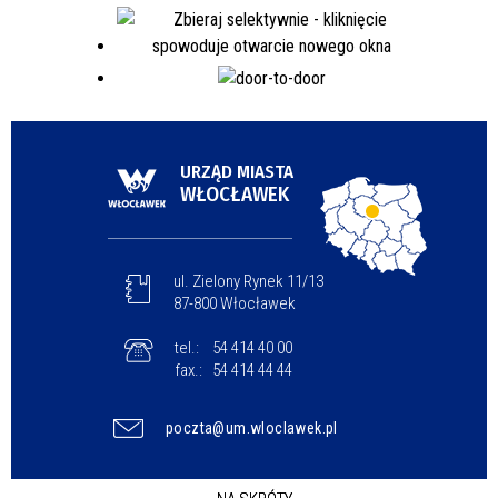
URZĄD MIASTA
WŁOCŁAWEK
ul. Zielony Rynek 11/13
87-800 Włocławek
tel.:
54 414 40 00
fax.:
54 414 44 44
poczta@um.wloclawek.pl