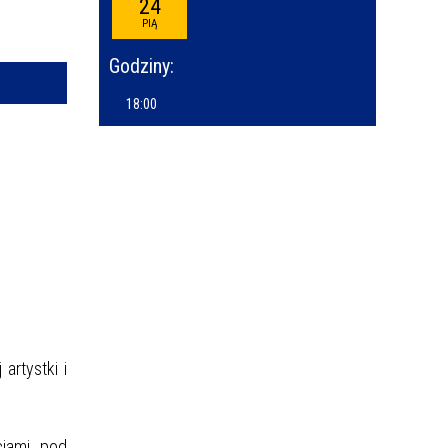
24
—
PIĄ
kresie
Godziny:
ce
18:00
izator
owane
artystki i
jami, pod