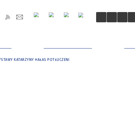
OŚCI
DLA MIESZKAŃCÓW
DLA
YSTAWY KATARZYNY HAŁAS POTŁUCZENI