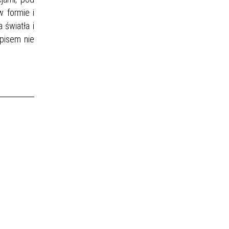
w formie i
 światła i
apisem nie