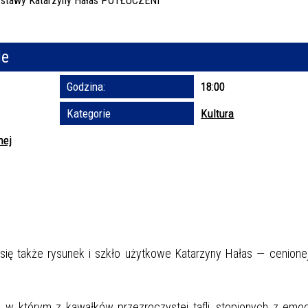
Trwające w za
le
Miejs
Godzina:
18:00
Organ
Prom
Kategorie
Kultura
nej
ę także rysunek i szkło użytkowe Katarzyny Hałas — cenionej 
w którym z kawałków przezroczystej tafli, stopionych z emoc