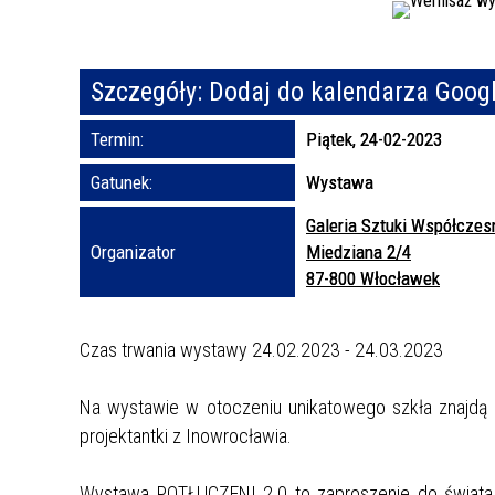
Szczegóły:
Dodaj do kalendarza Goog
Termin:
Piątek, 24-02-2023
Gatunek:
Wystawa
Galeria Sztuki Współczes
Organizator
Miedziana 2/4
87-800 Włocławek
Czas trwania wystawy 24.02.2023 - 24.03.2023
Na wystawie w otoczeniu unikatowego szkła znajdą si
projektantki z Inowrocławia.
Wystawa POTŁUCZENI 2.0 to zaproszenie do świata, 