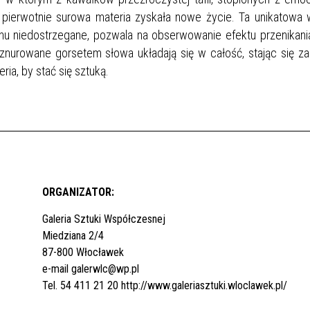
 pierwotnie surowa materia zyskała nowe życie. Ta unikatowa 
hu niedostrzegane, pozwala na obserwowanie efektu przenikania
znurowane gorsetem słowa układają się w całość, stając się z
ia, by stać się sztuką.
ORGANIZATOR:
Galeria Sztuki Współczesnej
Miedziana 2/4
87-800 Włocławek
e-mail
galerwlc@wp.pl
Tel. 54 411 21 20
http://www.galeriasztuki.wloclawek.pl/