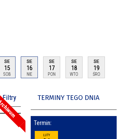
SIE
SIE
SIE
SIE
SIE
15
16
17
18
19
SOB
NIE
PON
WTO
ŚRO
TERMINY TEGO DNIA
Filtry
rchiwum
na fraza
Termin:
oria
LUTY