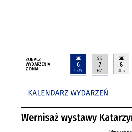
BUDYNKÓW
RADA MIASTA WŁOCŁAWEK
ENERGIA I MOBILNOŚĆ
JAKOŚĆ POWIETRZA WE WŁOCŁAWKU
WYKAZ KONTAKTÓW URZĘDU MIASTA
WŁOCŁAWEK
2026 ROKIEM TADEUSZA REICHSTEINA
WE WŁOCŁAWKU
SIE
SIE
SIE
ZOBACZ
6
7
8
WYDARZENIA
Z DNIA:
CZW
PIĄ
SOB
KALENDARZ WYDARZEŃ
Wernisaż wystawy Katarzy