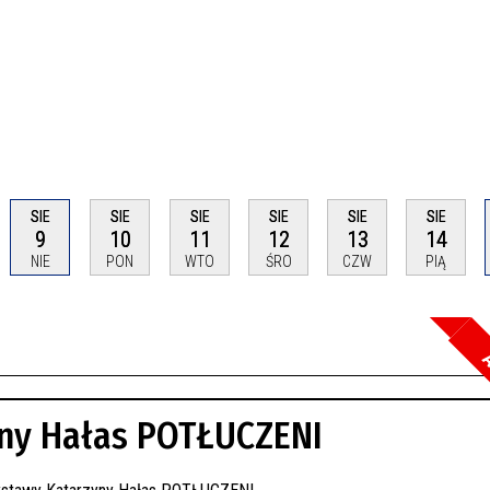
SIE
SIE
SIE
SIE
SIE
SIE
9
10
11
12
13
14
NIE
PON
WTO
ŚRO
CZW
PIĄ
A
Szuka
ny Hałas POTŁUCZENI
Kateg