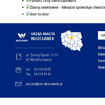
URZĄD MIASTA
NA
WŁOCŁAWEK
Aktu
Kale
ul. Zielony Rynek 11/13
87-800 Włocławek
Form
News
tel.:
54 414 40 00
fax.:
54 414 44 44
poczta@um.wloclawek.pl