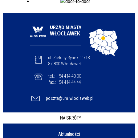
URZĄD MIASTA
WŁOCŁAWEK
ul. Zielony Rynek 11/13
87-800 Włocławek
tel.:
54 414 40 00
fax.:
54 414 44 44
poczta@um.wloclawek.pl
NA SKRÓTY
Aktualności