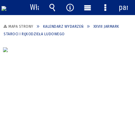
Włącz
pane
powiadomienia
Wyszukiwarka
Narzędzia
Menu
Menu
główne
szczegółow
MAPA STRONY
KALENDARZ WYDARZEŃ
XXVIII JARMARK
STAROCI I RĘKODZIEŁA LUDOWEGO