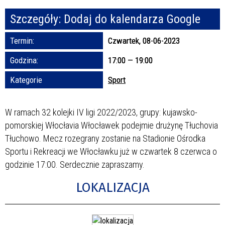
Szczegóły:
Dodaj do kalendarza Google
Promowane
Termin:
Czwartek, 08-06-2023
Godzina:
17:00 — 19:00
Kategorie
Sport
W ramach 32 kolejki IV ligi 2022/2023, grupy: kujawsko-
pomorskiej Włocłavia Włocławek podejmie drużynę Tłuchovia
Tłuchowo. Mecz rozegrany zostanie na Stadionie Ośrodka
Sportu i Rekreacji we Włocławku już w czwartek 8 czerwca o
godzinie 17:00. Serdecznie zapraszamy.
LOKALIZACJA