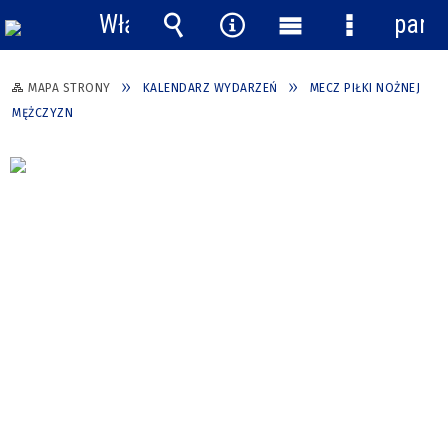
Włącz
pane
powiadomienia
Wyszukiwarka
Narzędzia
Menu
Menu
główne
szczegółow
MAPA STRONY
KALENDARZ WYDARZEŃ
MECZ PIŁKI NOŻNEJ
MĘŻCZYZN