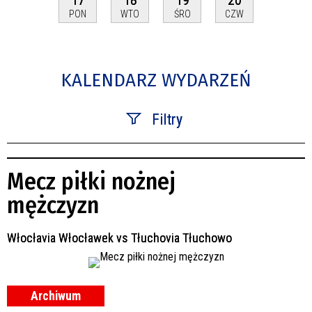
PON
WTO
ŚRO
CZW
KALENDARZ WYDARZEŃ
Filtry
Szukana fraza
Mecz piłki nożnej
Kategoria
mężczyzn
Trwające w zakresie
Włocłavia Włocławek vs Tłuchovia Tłuchowo
—
Miejsce
Archiwum
Organizator