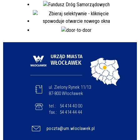
URZĄD MIASTA
WŁOCŁAWEK
ul. Zielony Rynek 11/13
87-800 Włocławek
tel.:
54 414 40 00
fax.:
54 414 44 44
poczta@um.wloclawek.pl