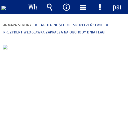
Włącz
pane
powiadomienia
Wyszukiwarka
Narzędzia
Menu
Menu
główne
szczegółow
MAPA STRONY
AKTUALNOŚCI
SPOŁECZEŃSTWO
PREZYDENT WŁOCŁAWKA ZAPRASZA NA OBCHODY DNIA FLAGI