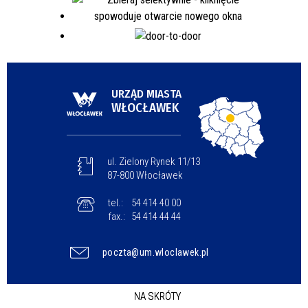
URZĄD MIASTA
WŁOCŁAWEK
ul. Zielony Rynek 11/13
87-800 Włocławek
tel.:
54 414 40 00
fax.:
54 414 44 44
poczta@um.wloclawek.pl
NA SKRÓTY