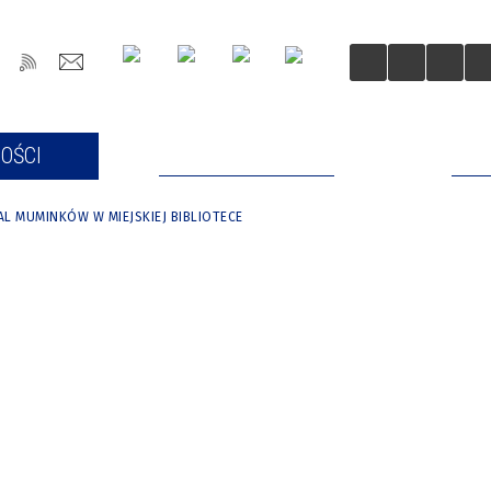
OŚCI
DLA MIESZKAŃCÓW
DLA
AL MUMINKÓW W MIEJSKIEJ BIBLIOTECE