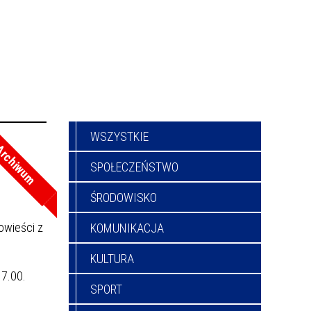
WSZYSTKIE
rchiwum
SPOŁECZEŃSTWO
ŚRODOWISKO
owieści z
KOMUNIKACJA
KULTURA
17.00.
SPORT