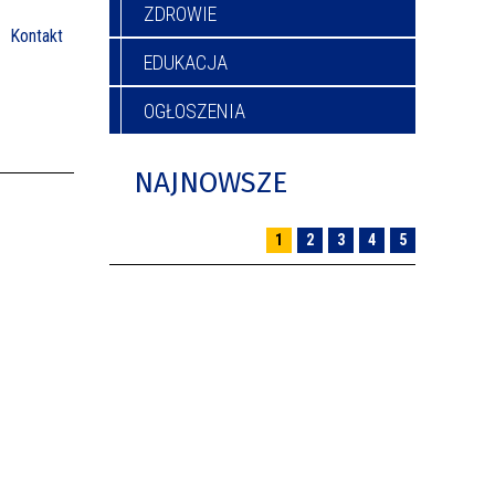
ZDROWIE
Kontakt
EDUKACJA
OGŁOSZENIA
NAJNOWSZE
1
2
3
4
5