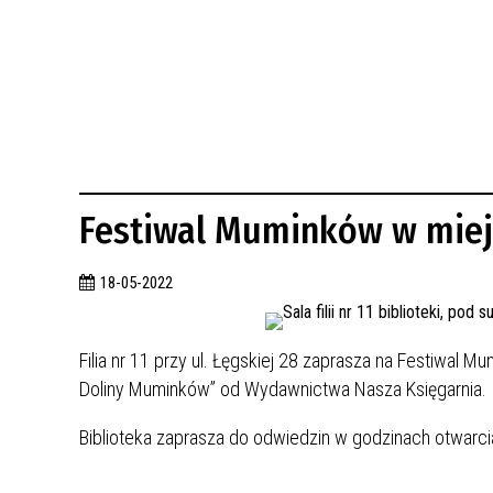
BUDYNKÓW
RADA MIASTA WŁOCŁAWEK
ENERGIA I MOBILNOŚĆ
JAKOŚĆ POWIETRZA WE WŁOCŁAWKU
WYKAZ KONTAKTÓW URZĘDU MIASTA
WŁOCŁAWEK
2026 ROKIEM TADEUSZA REICHSTEINA
WE WŁOCŁAWKU
Festiwal Muminków w miejs
18-05-2022
Filia nr 11 przy ul. Łęgskiej 28 zaprasza na Festiwal
Doliny Muminków” od Wydawnictwa Nasza Księgarnia.
Biblioteka zaprasza do odwiedzin w godzinach otwarcia