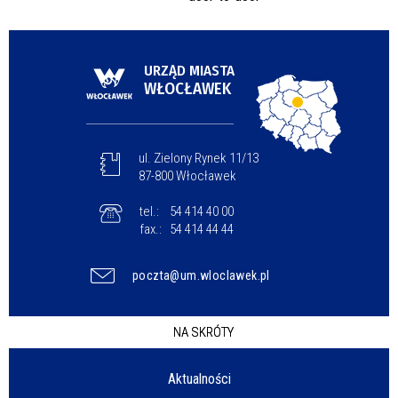
URZĄD MIASTA
WŁOCŁAWEK
ul. Zielony Rynek 11/13
87-800 Włocławek
tel.:
54 414 40 00
fax.:
54 414 44 44
poczta@um.wloclawek.pl
NA SKRÓTY
Aktualności