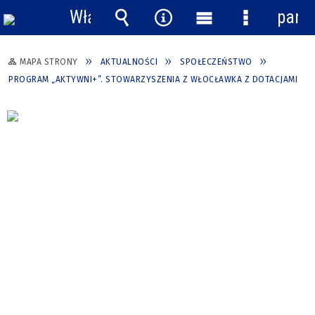
Włącz
pane
powiadomienia
Wyszukiwarka
Narzędzia
Menu
Menu
główne
szczegółow
MAPA STRONY
AKTUALNOŚCI
SPOŁECZEŃSTWO
PROGRAM „AKTYWNI+”. STOWARZYSZENIA Z WŁOCŁAWKA Z DOTACJAMI