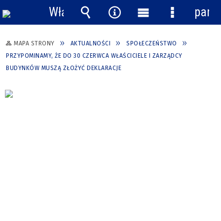
Włącz
pane
powiadomienia
Wyszukiwarka
Narzędzia
Menu
Menu
główne
szczegółow
MAPA STRONY
AKTUALNOŚCI
SPOŁECZEŃSTWO
PRZYPOMINAMY, ŻE DO 30 CZERWCA WŁAŚCICIELE I ZARZĄDCY
BUDYNKÓW MUSZĄ ZŁOŻYĆ DEKLARACJE