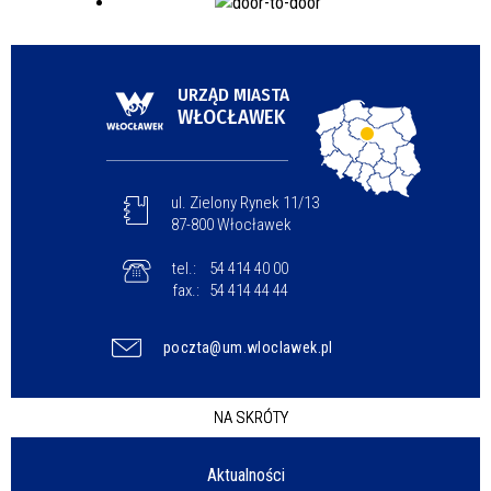
URZĄD MIASTA
WŁOCŁAWEK
ul. Zielony Rynek 11/13
87-800 Włocławek
tel.:
54 414 40 00
fax.:
54 414 44 44
poczta@um.wloclawek.pl
NA SKRÓTY
Aktualności