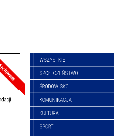
WSZYSTKIE
rchiwum
SPOŁECZEŃSTWO
ŚRODOWISKO
dacji
KOMUNIKACJA
KULTURA
SPORT