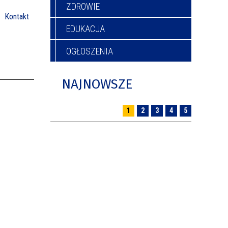
ZDROWIE
Kontakt
EDUKACJA
OGŁOSZENIA
NAJNOWSZE
1
2
3
4
5