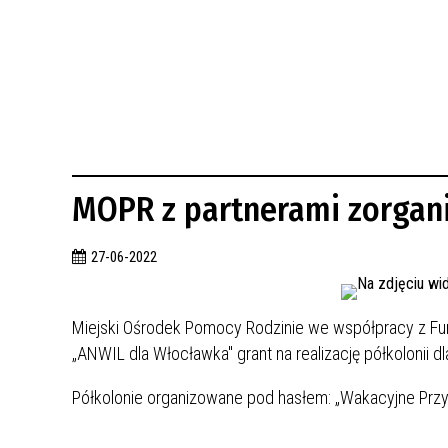
BUDYNKÓW
RADA MIASTA WŁOCŁAWEK
ENERGIA I MOBILNOŚĆ
JAKOŚĆ POWIETRZA WE WŁOCŁAWKU
WYKAZ KONTAKTÓW URZĘDU MIASTA
WŁOCŁAWEK
2026 ROKIEM TADEUSZA REICHSTEINA
WE WŁOCŁAWKU
MOPR z partnerami zorgani
27-06-2022
Miejski Ośrodek Pomocy Rodzinie we współpracy z Fu
„ANWIL dla Włocławka" grant na realizację półkolonii dl
Półkolonie organizowane pod hasłem: „Wakacyjne Przyg