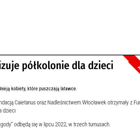
zuje półkolonie dla dzieci
A
ndacją Caietanus oraz Nadleśnictwem Włocławek otrzymały z Fun
a dzieci.
ody” odbędą się w lipcu 2022, w trzech turnusach.