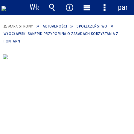
Włącz
pane
powiadomienia
Wyszukiwarka
Narzędzia
Menu
Menu
główne
szczegółow
MAPA STRONY
AKTUALNOŚCI
SPOŁECZEŃSTWO
WŁOCŁAWSKI SANEPID PRZYPOMINA O ZASADACH KORZYSTANIA Z
FONTANN