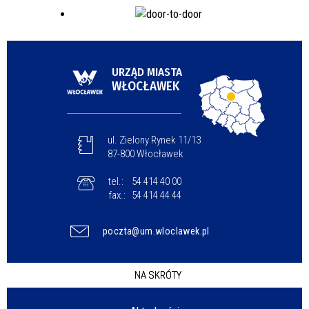
URZĄD MIASTA
WŁOCŁAWEK
ul. Zielony Rynek 11/13
87-800 Włocławek
tel.:
54 414 40 00
fax.:
54 414 44 44
poczta@um.wloclawek.pl
NA SKRÓTY