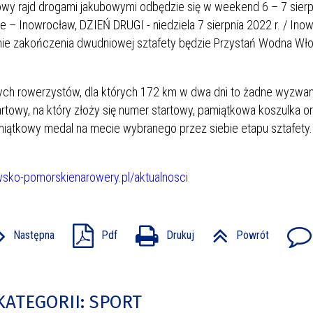
y rajd drogami jakubowymi odbędzie się w weekend 6 – 7 sierp
ie – Inowrocław, DZIEŃ DRUGI - niedziela 7 sierpnia 2022 r. / Ino
nie zakończenia dwudniowej sztafety będzie Przystań Wodna Wł
ych rowerzystów, dla których 172 km w dwa dni to żadne wyzwan
artowy, na który złoży się numer startowy, pamiątkowa koszulka 
amiątkowy medal na mecie wybranego przez siebie etapu sztafety. 
awsko-pomorskienarowery.pl/aktualnosci
Następna
Pdf
Drukuj
Powrót
KATEGORII: SPORT