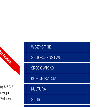
WSZYSTKIE
a
rchiwum
SPOŁECZEŃSTWO
ŚRODOWISKO
KOMUNIKACJA
ę siecią
KULTURA
edycja
Polaco.
SPORT