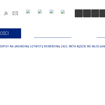
OŚCI
DLA MIESZKAŃCÓW
DLA
ZAPISY NA JAKUBOWĄ SZTAFETĘ ROWEROWĄ 2022. META BĘDZIE WE WŁOCŁA