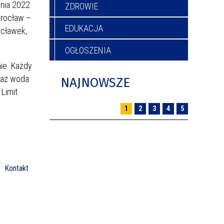
nia 2022
ZDROWIE
wrocław –
EDUKACJA
ocławek,
OGŁOSZENIA
ie. Każdy
oraz woda
NAJNOWSZE
Limit
1
2
3
4
5
Kontakt