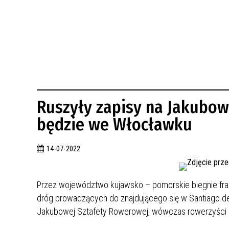
BUDYNKÓW
RADA MIASTA WŁOCŁAWEK
ENERGIA I MOBILNOŚĆ
JAKOŚĆ POWIETRZA WE WŁOCŁAWKU
WYKAZ KONTAKTÓW URZĘDU MIASTA
WŁOCŁAWEK
2026 ROKIEM TADEUSZA REICHSTEINA
WE WŁOCŁAWKU
Ruszyły zapisy na Jakubo
będzie we Włocławku
14-07-2022
Przez województwo kujawsko – pomorskie biegnie fragm
dróg prowadzących do znajdującego się w Santiago de
Jakubowej Sztafety Rowerowej, wówczas rowerzyści po