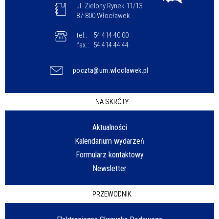
ul. Zielony Rynek 11/13
87-800 Włocławek
tel.:
54 414 40 00
fax.:
54 414 44 44
poczta@um.wloclawek.pl
NA SKRÓTY
Aktualności
Kalendarium wydarzeń
Formularz kontaktowy
Newsletter
PRZEWODNIK