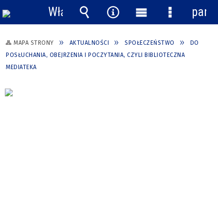
Włącz
pane
powiadomienia
Wyszukiwarka
Narzędzia
Menu
Menu
główne
szczegółow
MAPA STRONY
AKTUALNOŚCI
SPOŁECZEŃSTWO
DO
POSŁUCHANIA, OBEJRZENIA I POCZYTANIA, CZYLI BIBLIOTECZNA
MEDIATEKA