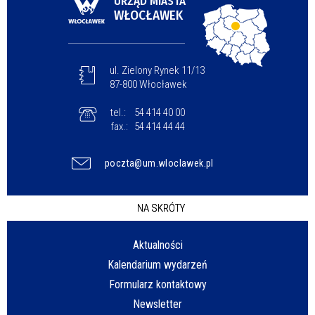
URZĄD MIASTA
WŁOCŁAWEK
ul. Zielony Rynek 11/13
87-800 Włocławek
tel.:
54 414 40 00
fax.:
54 414 44 44
poczta@um.wloclawek.pl
NA SKRÓTY
Aktualności
Kalendarium wydarzeń
Formularz kontaktowy
Newsletter