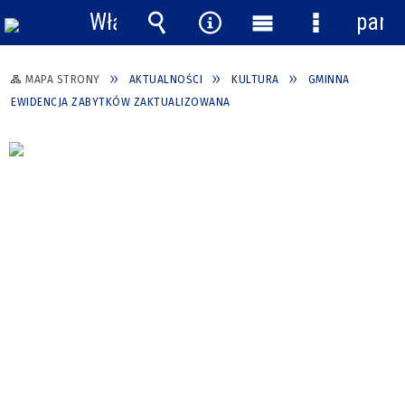
Włącz
pane
powiadomienia
Wyszukiwarka
Narzędzia
Menu
Menu
główne
szczegółow
MAPA STRONY
AKTUALNOŚCI
KULTURA
GMINNA
EWIDENCJA ZABYTKÓW ZAKTUALIZOWANA