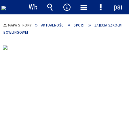
Włącz
pane
powiadomienia
Wyszukiwarka
Narzędzia
Menu
Menu
główne
szczegółow
MAPA STRONY
AKTUALNOŚCI
SPORT
ZAJĘCIA SZKÓŁKI
BOWLINGOWEJ