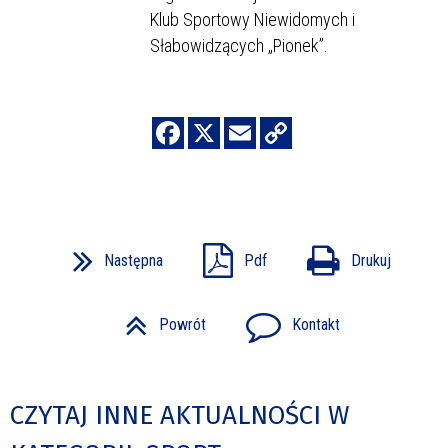
Klub Sportowy Niewidomych i
Słabowidzących „Pionek”.
Następna
Pdf
Drukuj
Powrót
Kontakt
CZYTAJ INNE AKTUALNOŚCI W