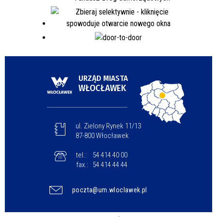
URZĄD MIASTA
WŁOCŁAWEK
ul. Zielony Rynek 11/13
87-800 Włocławek
tel.:
54 414 40 00
fax.:
54 414 44 44
poczta@um.wloclawek.pl