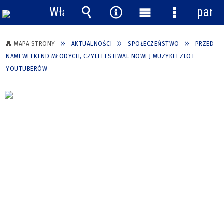
Włącz
pane
powiadomienia
Wyszukiwarka
Narzędzia
Menu
Menu
główne
szczegółow
MAPA STRONY
AKTUALNOŚCI
SPOŁECZEŃSTWO
PRZED
NAMI WEEKEND MŁODYCH, CZYLI FESTIWAL NOWEJ MUZYKI I ZLOT
YOUTUBERÓW