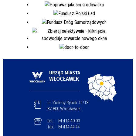
URZĄD MIASTA
WŁOCŁAWEK
ul. Zielony Rynek 11/13
87-800 Włocławek
tel.:
54 414 40 00
fax.:
54 414 44 44