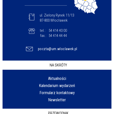
ul. Zielony Rynek 11/13
87-800 Włocławek
tel.:
54 414 40 00
fax.:
54 414 44 44
poczta@um.wloclawek.pl
NA SKRÓTY
Aktualności
Kalendarium wydarzeń
Formularz kontaktowy
Newsletter
PRZEWODNIK