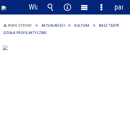
Włącz
pane
powiadomienia
Wyszukiwarka
Narzędzia
Menu
Menu
główne
szczegółow
MAPA STRONY
AKTUALNOŚCI
KULTURA
NASZ TEATR
DZIAŁA PROFILAKTYCZNIE