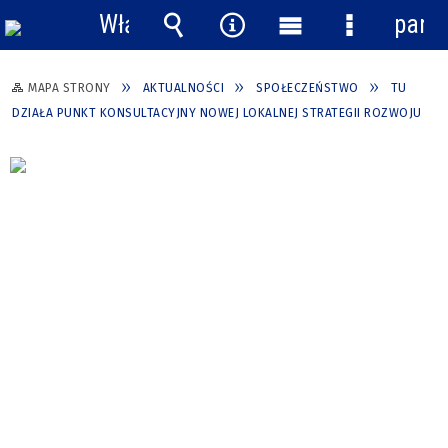
Włącz
pane
powiadomienia
Wyszukiwarka
Narzędzia
Menu
Menu
główne
szczegółow
MAPA STRONY
AKTUALNOŚCI
SPOŁECZEŃSTWO
TU
DZIAŁA PUNKT KONSULTACYJNY NOWEJ LOKALNEJ STRATEGII ROZWOJU