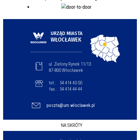
URZĄD MIASTA
WŁOCŁAWEK
ul. Zielony Rynek 11/13
87-800 Włocławek
tel.:
54 414 40 00
fax.:
54 414 44 44
poczta@um.wloclawek.pl
NA SKRÓTY