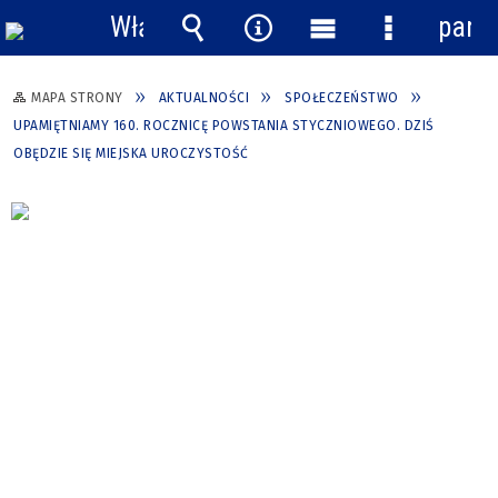
Włącz
pane
powiadomienia
Wyszukiwarka
Narzędzia
Menu
Menu
główne
szczegółow
MAPA STRONY
AKTUALNOŚCI
SPOŁECZEŃSTWO
UPAMIĘTNIAMY 160. ROCZNICĘ POWSTANIA STYCZNIOWEGO. DZIŚ
OBĘDZIE SIĘ MIEJSKA UROCZYSTOŚĆ