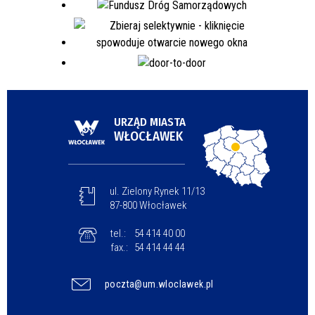
URZĄD MIASTA
WŁOCŁAWEK
ul. Zielony Rynek 11/13
87-800 Włocławek
tel.:
54 414 40 00
fax.:
54 414 44 44
poczta@um.wloclawek.pl