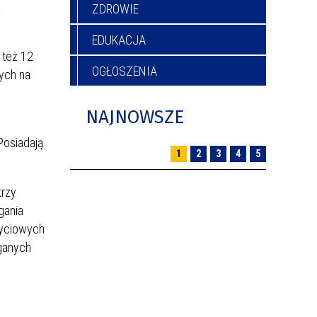
a
ZDROWIE
EDUKACJA
 też 12
OGŁOSZENIA
ych na
NAJNOWSZE
Posiadają
1
2
3
4
5
trzy
gania
życiowych
ganych