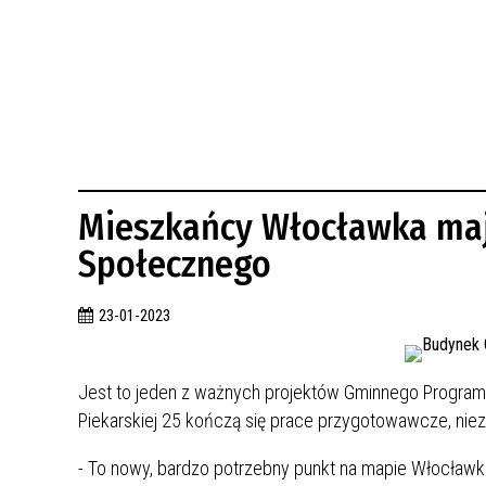
BUDYNKÓW
RADA MIASTA WŁOCŁAWEK
ENERGIA I MOBILNOŚĆ
JAKOŚĆ POWIETRZA WE WŁOCŁAWKU
WYKAZ KONTAKTÓW URZĘDU MIASTA
WŁOCŁAWEK
2026 ROKIEM TADEUSZA REICHSTEINA
WE WŁOCŁAWKU
Mieszkańcy Włocławka ma
Społecznego
23-01-2023
Jest to jeden z ważnych projektów Gminnego Programu
Piekarskiej 25 kończą się prace przygotowawcze, niez
- To nowy, bardzo potrzebny punkt na mapie Włocławk