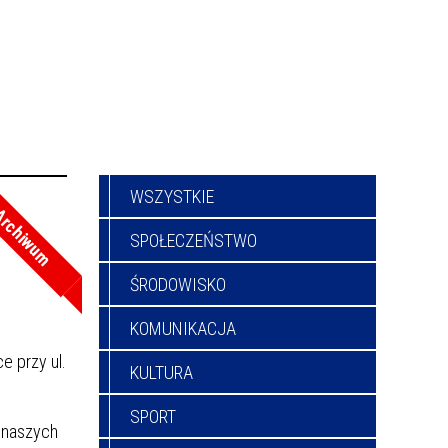
WSZYSTKIE
rchiwum
SPOŁECZEŃSTWO
ŚRODOWISKO
KOMUNIKACJA
e przy ul.
KULTURA
SPORT
 naszych