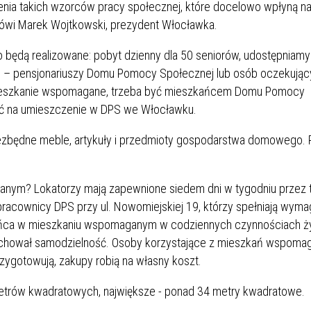
orzenia takich wzorców pracy społecznej, które docelowo wpłyną n
mówi Marek Wojtkowski, prezydent Włocławka.
będą realizowane: pobyt dzienny dla 50 seniorów, udostępniamy
– pensjonariuszy Domu Pomocy Społecznej lub osób oczekując
mieszkanie wspomagane, trzeba być mieszkańcem Domu Pomocy
ać na umieszczenie w DPS we Włocławku.
zbędne meble, artykuły i przedmioty gospodarstwa domowego. 
nym? Lokatorzy mają zapewnione siedem dni w tygodniu przez 
pracownicy DPS przy ul. Nowomiejskiej 19, którzy spełniają wyma
szkańca w mieszkaniu wspomaganym w codziennych czynnościach 
 zachował samodzielność. Osoby korzystające z mieszkań wspoma
zygotowują, zakupy robią na własny koszt.
etrów kwadratowych, największe - ponad 34 metry kwadratowe.