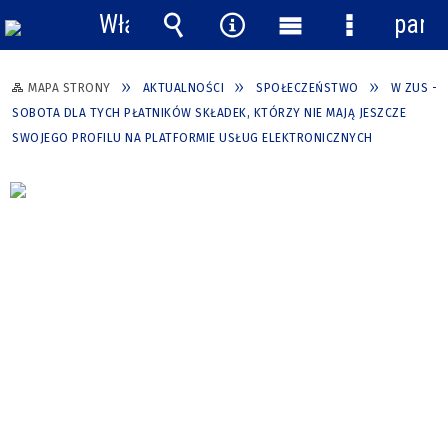
Włącz
pane
powiadomienia
Wyszukiwarka
Narzędzia
Menu
Menu
główne
szczegółow
MAPA STRONY
AKTUALNOŚCI
SPOŁECZEŃSTWO
W ZUS -
SOBOTA DLA TYCH PŁATNIKÓW SKŁADEK, KTÓRZY NIE MAJĄ JESZCZE
SWOJEGO PROFILU NA PLATFORMIE USŁUG ELEKTRONICZNYCH