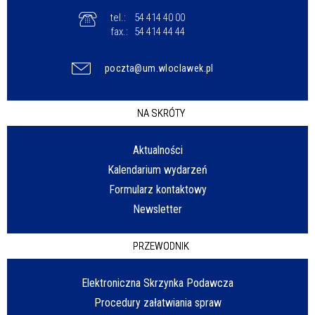
tel.:
54 414 40 00
fax.:
54 414 44 44
poczta@um.wloclawek.pl
NA SKRÓTY
Aktualności
Kalendarium wydarzeń
Formularz kontaktowy
Newsletter
PRZEWODNIK
Elektroniczna Skrzynka Podawcza
Procedury załatwiania spraw