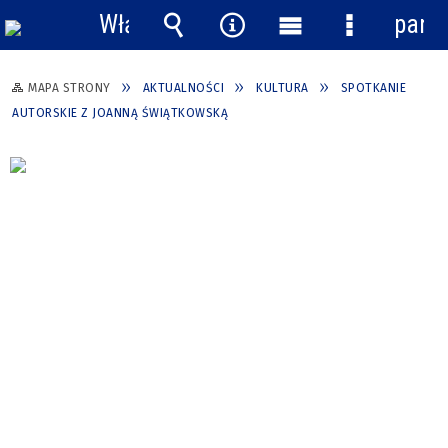
Włącz
pane
powiadomienia
Wyszukiwarka
Narzędzia
Menu
Menu
główne
szczegółow
MAPA STRONY
AKTUALNOŚCI
KULTURA
SPOTKANIE
AUTORSKIE Z JOANNĄ ŚWIĄTKOWSKĄ