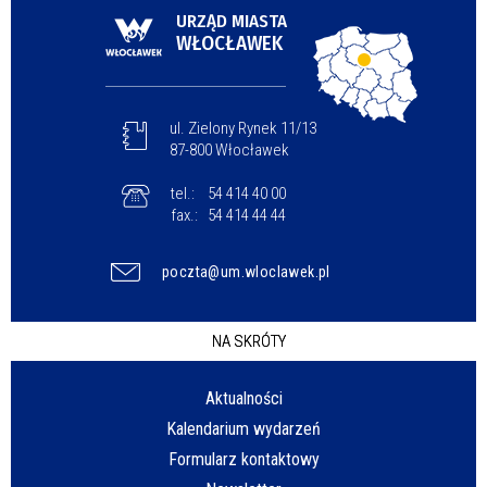
URZĄD MIASTA
WŁOCŁAWEK
ul. Zielony Rynek 11/13
87-800 Włocławek
tel.:
54 414 40 00
fax.:
54 414 44 44
poczta@um.wloclawek.pl
NA SKRÓTY
Aktualności
Kalendarium wydarzeń
Formularz kontaktowy