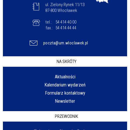
ul. Zielony Rynek 11/13
87-800 Włocławek
tel.:
54 414 40 00
fax.:
54 414 44 44
poczta@um.wloclawek.pl
NA SKRÓTY
Aktualności
Kalendarium wydarzeń
Formularz kontaktowy
Newsletter
PRZEWODNIK