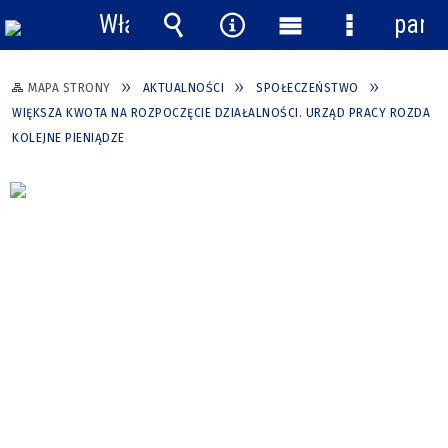
Włącz
pane
powiadomienia
Wyszukiwarka
Narzędzia
Menu
Menu
główne
szczegółow
MAPA STRONY
AKTUALNOŚCI
SPOŁECZEŃSTWO
WIĘKSZA KWOTA NA ROZPOCZĘCIE DZIAŁALNOŚCI. URZĄD PRACY ROZDA
KOLEJNE PIENIĄDZE