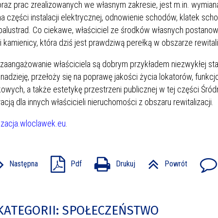
i oraz prac zrealizowanych we własnym zakresie, jest m.in. wymian
na części instalacji elektrycznej, odnowienie schodów, klatek sc
 balustrad. Co ciekawe, właściciel ze środków własnych postanow
 kamienicy, która dziś jest prawdziwą perełką w obszarze rewitali
zaangażowanie właściciela są dobrym przykładem niezwykłej sta
nadzieję, przełoży się na poprawę jakości życia lokatorów, funkc
wych, a także estetykę przestrzeni publicznej w tej części Śród
acją dla innych właścicieli nieruchomości z obszaru rewitalizacji.
lizacja.wloclawek.eu
.
Następna
Pdf
Drukuj
Powrót
KATEGORII: SPOŁECZEŃSTWO