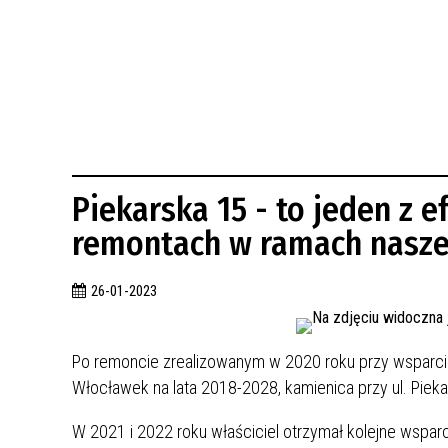
BUDYNKÓW
RADA MIASTA WŁOCŁAWEK
ENERGIA I MOBILNOŚĆ
JAKOŚĆ POWIETRZA WE WŁOCŁAWKU
WYKAZ KONTAKTÓW URZĘDU MIASTA
WŁOCŁAWEK
2026 ROKIEM TADEUSZA REICHSTEINA
WE WŁOCŁAWKU
Piekarska 15 - to jeden z 
remontach w ramach nasze
26-01-2023
Po remoncie zrealizowanym w 2020 roku przy wsparciu 
Włocławek na lata 2018-2028, kamienica przy ul. Piekar
W 2021 i 2022 roku właściciel otrzymał kolejne wspar