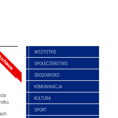
WSZYSTKIE
rchiwum
SPOŁECZEŃSTWO
ŚRODOWISKO
KOMUNIKACJA
asta
KULTURA
ystko.
SPORT
ach.