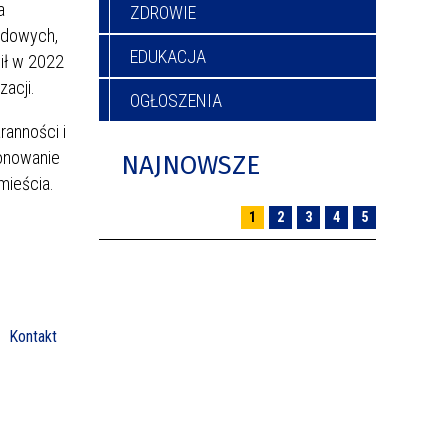
a
ZDROWIE
hodowych,
EDUKACJA
ił w 2022
zacji.
OGŁOSZENIA
ranności i
jonowanie
NAJNOWSZE
mieścia.
1
2
3
4
5
Kontakt