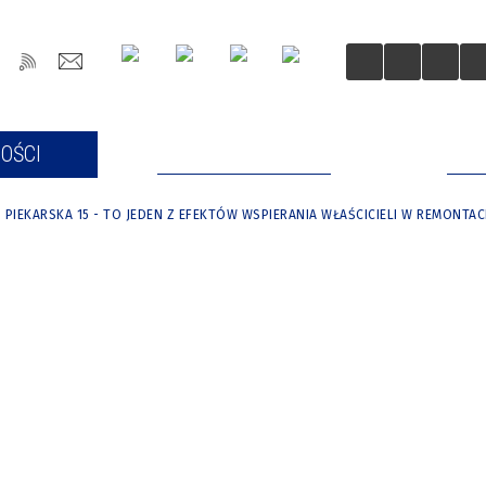
OŚCI
DLA MIESZKAŃCÓW
DLA
PIEKARSKA 15 - TO JEDEN Z EFEKTÓW WSPIERANIA WŁAŚCICIELI W REMONT