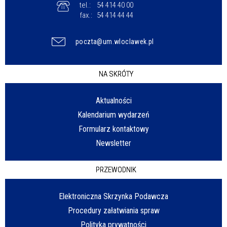
tel.:
54 414 40 00
fax.:
54 414 44 44
poczta@um.wloclawek.pl
NA SKRÓTY
Aktualności
Kalendarium wydarzeń
Formularz kontaktowy
Newsletter
PRZEWODNIK
Elektroniczna Skrzynka Podawcza
Procedury załatwiania spraw
Polityka prywatności