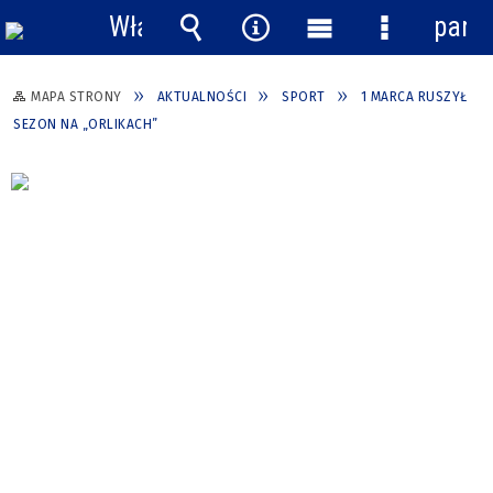
Włącz
pane
powiadomienia
Wyszukiwarka
Narzędzia
Menu
Menu
główne
szczegółow
MAPA STRONY
AKTUALNOŚCI
SPORT
1 MARCA RUSZYŁ
SEZON NA „ORLIKACH”