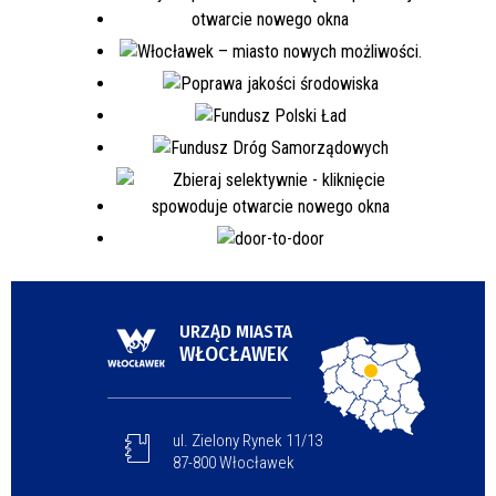
URZĄD MIASTA
WŁOCŁAWEK
ul. Zielony Rynek 11/13
87-800 Włocławek