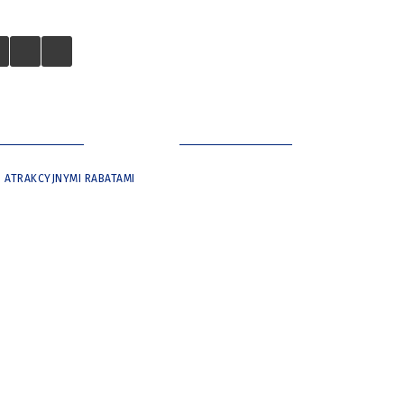
 TURYSTÓW
NASZE MIASTO
Z ATRAKCYJNYMI RABATAMI