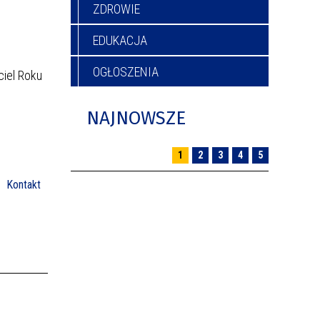
ZDROWIE
EDUKACJA
OGŁOSZENIA
ciel Roku
NAJNOWSZE
1
2
3
4
5
Kontakt