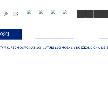
OŚCI
DLA MIESZKAŃCÓW
DLA
I TYM KURSOM ÓSMOKLASIŚCI I MATURZYŚCI MOGĄ SIĘ DOSZKOLIĆ ON-LINE, 