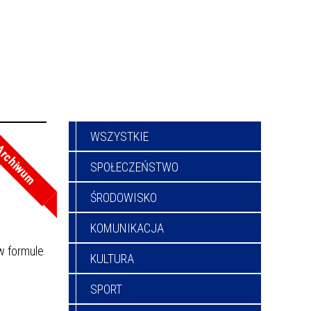
WSZYSTKIE
rchiwum
SPOŁECZEŃSTWO
ŚRODOWISKO
KOMUNIKACJA
w formule
KULTURA
SPORT