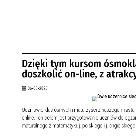
BUDYNKÓW
RADA MIASTA WŁOCŁAWEK
ENERGIA I MOBILNOŚĆ
JAKOŚĆ POWIETRZA WE WŁOCŁAWKU
WYKAZ KONTAKTÓW URZĘDU MIASTA
WŁOCŁAWEK
2026 ROKIEM TADEUSZA REICHSTEINA
WE WŁOCŁAWKU
Dzięki tym kursom ósmokla
doszkolić on-line, z atrak
06-03-2023
Uczniowie klas ósmych i maturzyści z naszego miasta 
online. Ich celem jest przygotowanie uczniów do eg
maturalnego z matematyki, j. polskiego i j. angielskiego