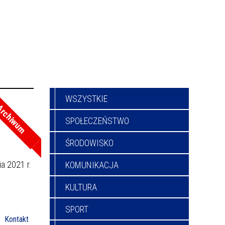
WSZYSTKIE
rchiwum
SPOŁECZEŃSTWO
ŚRODOWISKO
a 2021 r.
KOMUNIKACJA
KULTURA
SPORT
Kontakt