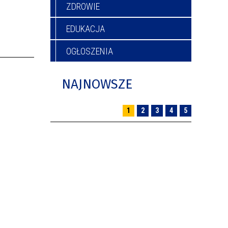
ZDROWIE
EDUKACJA
OGŁOSZENIA
NAJNOWSZE
1
2
3
4
5