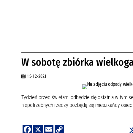
BUDYNKÓW
RADA MIASTA WŁOCŁAWEK
ENERGIA I MOBILNOŚĆ
JAKOŚĆ POWIETRZA WE WŁOCŁAWKU
WYKAZ KONTAKTÓW URZĘDU MIASTA
WŁOCŁAWEK
2026 ROKIEM TADEUSZA REICHSTEINA
WE WŁOCŁAWKU
W sobotę zbiórka wielkog
15-12-2021
Tydzień przed świętami odbędzie się ostatnia w tym 
niepotrzebnych rzeczy pozbędą się mieszkańcy osiedli: