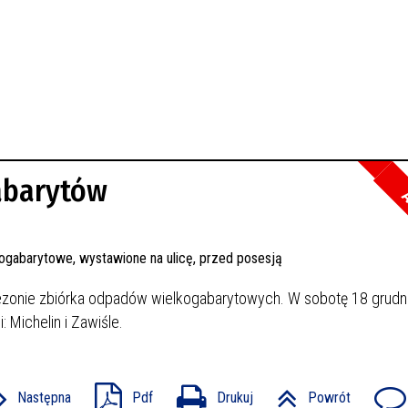
abarytów
A
sezonie zbiórka odpadów wielkogabarytowych. W sobotę 18 grudni
 Michelin i Zawiśle.
Następna
Pdf
Drukuj
Powrót