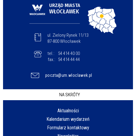
URZĄD MIASTA
WŁOCŁAWEK
ul. Zielony Rynek 11/13
87-800 Włocławek
tel.:
54 414 40 00
fax.:
54 414 44 44
poczta@um.wloclawek.pl
NA SKRÓTY
Aktualności
Kalendarium wydarzeń
Formularz kontaktowy