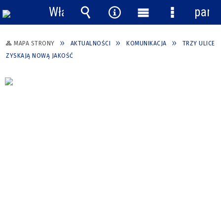
Włącz
pane
powiadomienia
Wyszukiwarka
Narzędzia
Menu
Menu
główne
szczegółow
MAPA STRONY
AKTUALNOŚCI
KOMUNIKACJA
TRZY ULICE
ZYSKAJĄ NOWĄ JAKOŚĆ