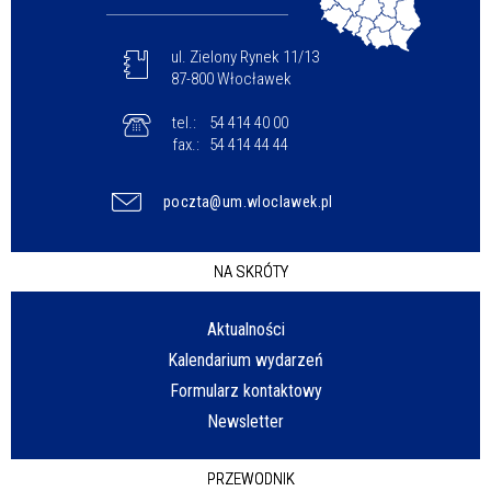
ul. Zielony Rynek 11/13
87-800 Włocławek
tel.:
54 414 40 00
fax.:
54 414 44 44
poczta@um.wloclawek.pl
NA SKRÓTY
Aktualności
Kalendarium wydarzeń
Formularz kontaktowy
Newsletter
PRZEWODNIK