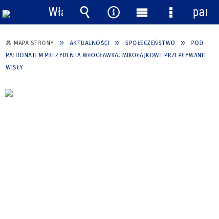
Włącz
pane
powiadomienia
Wyszukiwarka
Narzędzia
Menu
Menu
główne
szczegółow
MAPA STRONY
AKTUALNOŚCI
SPOŁECZEŃSTWO
POD
PATRONATEM PREZYDENTA WŁOCŁAWKA. MIKOŁAJKOWE PRZEPŁYWANIE
WISŁY