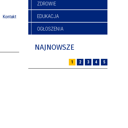
ZDROWIE
EDUKACJA
Kontakt
OGŁOSZENIA
NAJNOWSZE
1
2
3
4
5