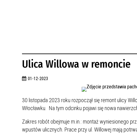
BUDYNKÓW
RADA MIASTA WŁOCŁAWEK
ENERGIA I MOBILNOŚĆ
JAKOŚĆ POWIETRZA WE WŁOCŁAWKU
WYKAZ KONTAKTÓW URZĘDU MIASTA
WŁOCŁAWEK
2026 ROKIEM TADEUSZA REICHSTEINA
WE WŁOCŁAWKU
Ulica Willowa w remoncie
01-12-2023
30 listopada 2023 roku rozpoczął się remont ulicy Will
Włocławku. Na tym odcinku pojawi się nowa nawierzch
Zakres robót obejmuje m.in.: montaż wyniesionego prz
wpustów ulicznych. Prace przy ul. Willowej mają potrw