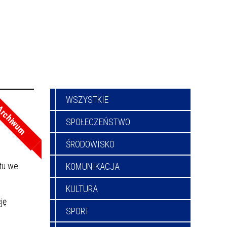
WSZYSTKIE
rchiwum
SPOŁECZEŃSTWO
ŚRODOWISKO
rtu we
KOMUNIKACJA
KULTURA
ję
SPORT