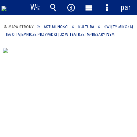
Włącz
pane
powiadomienia
Wyszukiwarka
Narzędzia
Menu
Menu
główne
szczegółow
MAPA STRONY
AKTUALNOŚCI
KULTURA
ŚWIĘTY MIKOŁAJ
I JEGO TAJEMNICZE PRZYPADKI JUŻ W TEATRZE IMPRESARYJNYM