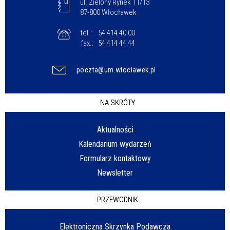
ul. Zielony Rynek 11/13
87-800 Włocławek
tel.:
54 414 40 00
fax.:
54 414 44 44
poczta@um.wloclawek.pl
NA SKRÓTY
Aktualności
Kalendarium wydarzeń
Formularz kontaktowy
Newsletter
PRZEWODNIK
Elektroniczna Skrzynka Podawcza