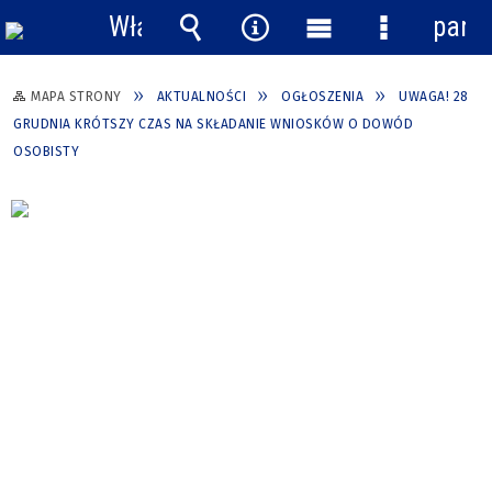
Włącz
pane
powiadomienia
Wyszukiwarka
Narzędzia
Menu
Menu
główne
szczegółow
MAPA STRONY
AKTUALNOŚCI
OGŁOSZENIA
UWAGA! 28
GRUDNIA KRÓTSZY CZAS NA SKŁADANIE WNIOSKÓW O DOWÓD
OSOBISTY