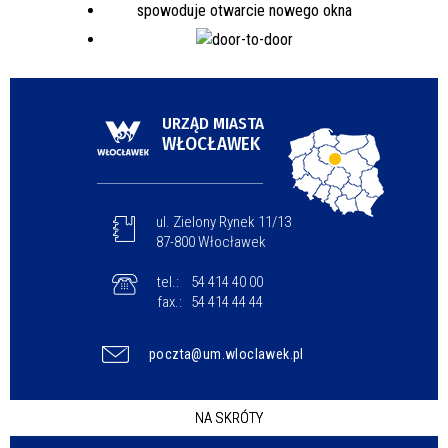
URZĄD MIASTA
WŁOCŁAWEK
ul. Zielony Rynek 11/13
87-800 Włocławek
tel.:
54 414 40 00
fax.:
54 414 44 44
poczta@um.wloclawek.pl
NA SKRÓTY