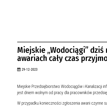
BUDYNKÓW
RADA MIASTA WŁOCŁAWEK
ENERGIA I MOBILNOŚĆ
JAKOŚĆ POWIETRZA WE WŁOCŁAWKU
WYKAZ KONTAKTÓW URZĘDU MIASTA
WŁOCŁAWEK
2026 ROKIEM TADEUSZA REICHSTEINA
WE WŁOCŁAWKU
Miejskie „Wodociągi” dziś 
awariach cały czas przyj
29-12-2023
Miejskie Przedsiębiorstwo Wodociągów i Kanalizacji in
jest dniem wolnym od pracy dla pracowników przedsię
W przypadku konieczności zgłoszenia awarii czynne s