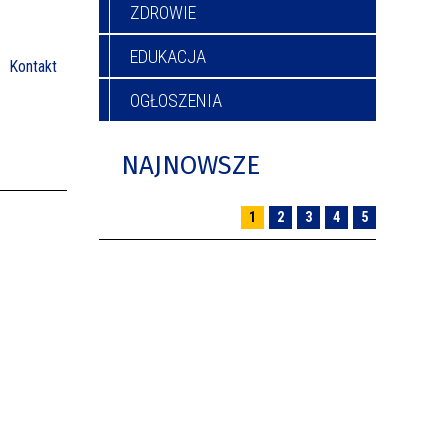
ZDROWIE
EDUKACJA
Kontakt
OGŁOSZENIA
NAJNOWSZE
1
2
3
4
5