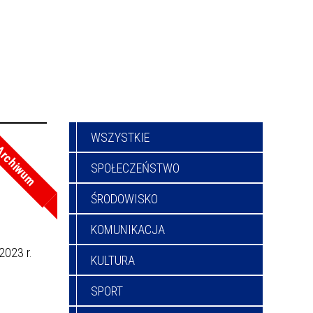
WSZYSTKIE
rchiwum
SPOŁECZEŃSTWO
ŚRODOWISKO
KOMUNIKACJA
2023 r.
KULTURA
SPORT