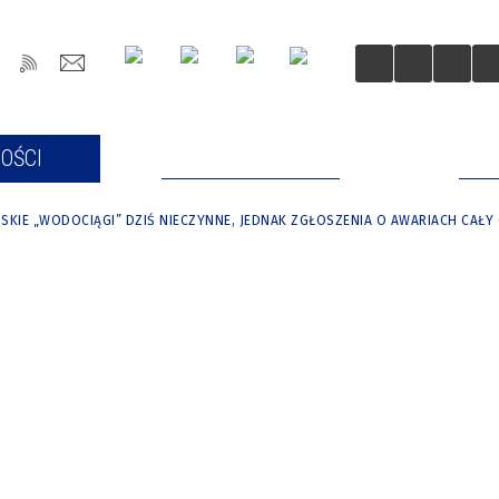
OŚCI
DLA MIESZKAŃCÓW
DLA
JSKIE „WODOCIĄGI” DZIŚ NIECZYNNE, JEDNAK ZGŁOSZENIA O AWARIACH CAŁ