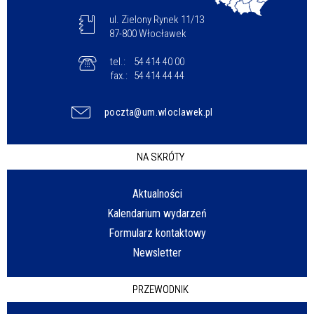
ul. Zielony Rynek 11/13
87-800 Włocławek
tel.:
54 414 40 00
fax.:
54 414 44 44
poczta@um.wloclawek.pl
NA SKRÓTY
Aktualności
Kalendarium wydarzeń
Formularz kontaktowy
Newsletter
PRZEWODNIK