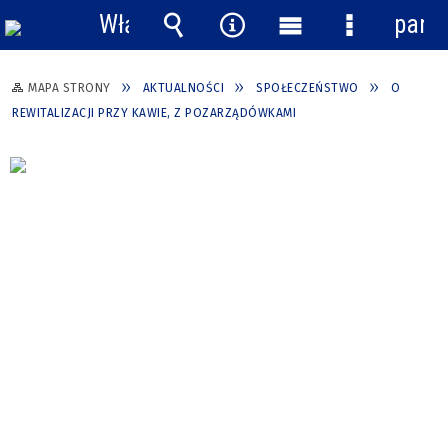
Włącz
pane
powiadomienia
Wyszukiwarka
Narzędzia
Menu
Menu
główne
szczegółow
MAPA STRONY
AKTUALNOŚCI
SPOŁECZEŃSTWO
O
REWITALIZACJI PRZY KAWIE, Z POZARZĄDÓWKAMI