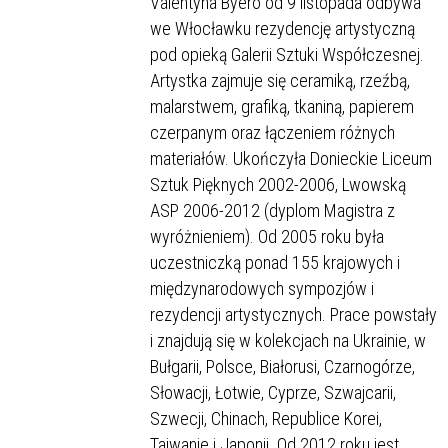
Valentyna Byero od 9 listopada odbywa
we Włocławku rezydencję artystyczną
pod opieką Galerii Sztuki Współczesnej.
Artystka zajmuje się ceramiką, rzeźbą,
malarstwem, grafiką, tkaniną, papierem
czerpanym oraz łączeniem różnych
materiałów. Ukończyła Donieckie Liceum
Sztuk Pięknych 2002-2006, Lwowską
ASP 2006-2012 (dyplom Magistra z
wyróżnieniem). Od 2005 roku była
uczestniczką ponad 155 krajowych i
międzynarodowych sympozjów i
rezydencji artystycznych. Prace powstały
i znajdują się w kolekcjach na Ukrainie, w
Bułgarii, Polsce, Białorusi, Czarnogórze,
Słowacji, Łotwie, Cyprze, Szwajcarii,
Szwecji, Chinach, Republice Korei,
Tajwanie i Japonii. Od 2012 roku jest