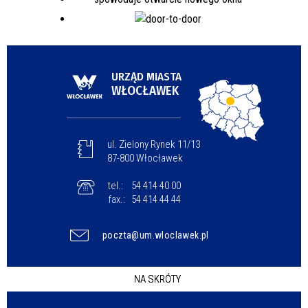
URZĄD MIASTA
WŁOCŁAWEK
ul. Zielony Rynek 11/13
87-800 Włocławek
tel.:
54 414 40 00
fax.:
54 414 44 44
poczta@um.wloclawek.pl
NA SKRÓTY