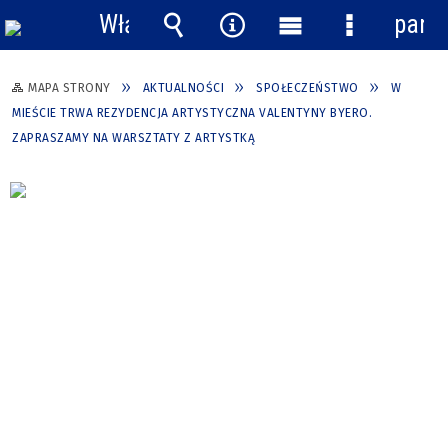
Włącz
pane
powiadomienia
Wyszukiwarka
Narzędzia
Menu
Menu
główne
szczegółow
MAPA STRONY
AKTUALNOŚCI
SPOŁECZEŃSTWO
W
MIEŚCIE TRWA REZYDENCJA ARTYSTYCZNA VALENTYNY BYERO.
ZAPRASZAMY NA WARSZTATY Z ARTYSTKĄ