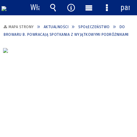
Włącz
pane
powiadomienia
Wyszukiwarka
Narzędzia
Menu
Menu
główne
szczegółow
MAPA STRONY
AKTUALNOŚCI
SPOŁECZEŃSTWO
DO
BROWARU B. POWRACAJĄ SPOTKANIA Z WYJĄTKOWYMI PODRÓŻNIKAMI