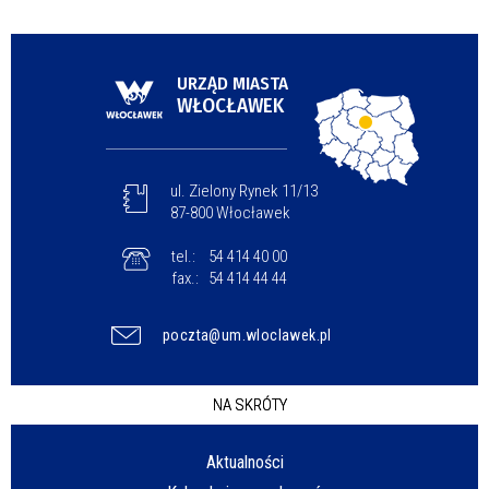
URZĄD MIASTA
WŁOCŁAWEK
ul. Zielony Rynek 11/13
87-800 Włocławek
tel.:
54 414 40 00
fax.:
54 414 44 44
poczta@um.wloclawek.pl
NA SKRÓTY
Aktualności