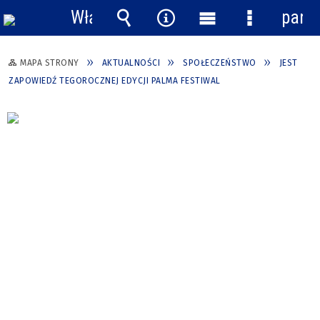
Włącz
pane
powiadomienia
Wyszukiwarka
Narzędzia
Menu
Menu
główne
szczegółow
MAPA STRONY
AKTUALNOŚCI
SPOŁECZEŃSTWO
JEST
ZAPOWIEDŹ TEGOROCZNEJ EDYCJI PALMA FESTIWAL