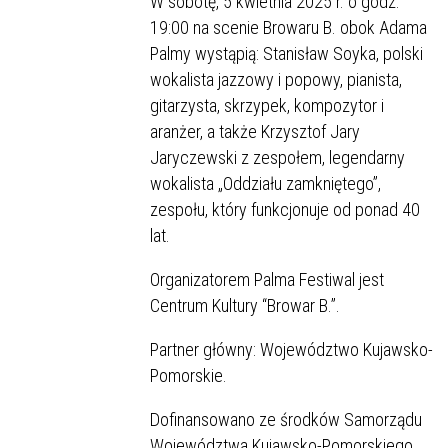
W sobotę, 5 kwietnia 2025 r. o godz.
19:00 na scenie Browaru B. obok Adama
Palmy wystąpią: Stanisław Soyka, polski
wokalista jazzowy i popowy, pianista,
gitarzysta, skrzypek, kompozytor i
aranżer, a także Krzysztof Jary
Jaryczewski z zespołem, legendarny
wokalista „Oddziału zamkniętego”,
zespołu, który funkcjonuje od ponad 40
lat.
Organizatorem Palma Festiwal jest
Centrum Kultury “Browar B.”.
Partner główny: Województwo Kujawsko-
Pomorskie.
Dofinansowano ze środków Samorządu
Województwa Kujawsko-Pomorskiego.