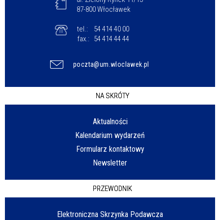
87-800 Włocławek
tel.:
54 414 40 00
fax.:
54 414 44 44
poczta@um.wloclawek.pl
NA SKRÓTY
Aktualności
Kalendarium wydarzeń
Formularz kontaktowy
Newsletter
PRZEWODNIK
Elektroniczna Skrzynka Podawcza