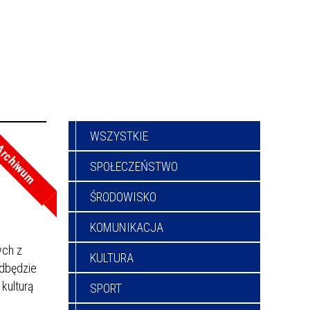
WSZYSTKIE
rchiwum
SPOŁECZEŃSTWO
ŚRODOWISKO
KOMUNIKACJA
ych z
KULTURA
odbędzie
 kulturą
SPORT