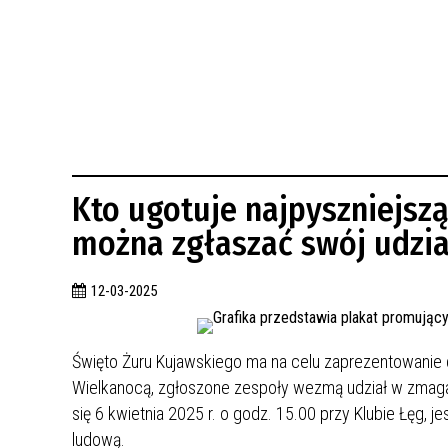
BUDYNKÓW
RADA MIASTA WŁOCŁAWEK
ENERGIA I MOBILNOŚĆ
JAKOŚĆ POWIETRZA WE WŁOCŁAWKU
WYKAZ KONTAKTÓW URZĘDU MIASTA
WŁOCŁAWEK
2026 ROKIEM TADEUSZA REICHSTEINA
WE WŁOCŁAWKU
Kto ugotuje najpyszniejszą
można zgłaszać swój udzia
12-03-2025
Święto Żuru Kujawskiego ma na celu zaprezentowanie d
Wielkanocą, zgłoszone zespoły wezmą udział w zmagan
się 6 kwietnia 2025 r. o godz. 15.00 przy Klubie Łęg, j
ludową.