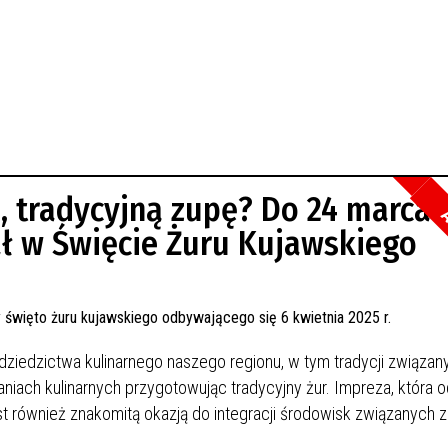
, tradycyjną zupę? Do 24 marca
A
ł w Święcie Żuru Kujawskiego
ziedzictwa kulinarnego naszego regionu, w tym tradycji związan
iach kulinarnych przygotowując tradycyjny żur. Impreza, która 
est również znakomitą okazją do integracji środowisk związanych z