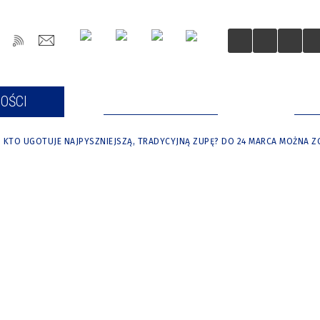
OŚCI
DLA MIESZKAŃCÓW
DLA
KTO UGOTUJE NAJPYSZNIEJSZĄ, TRADYCYJNĄ ZUPĘ? DO 24 MARCA MOŻNA Z