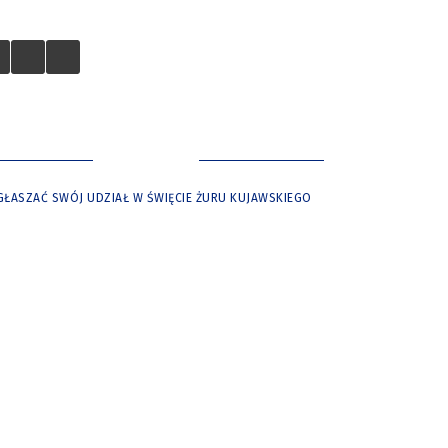
 TURYSTÓW
NASZE MIASTO
GŁASZAĆ SWÓJ UDZIAŁ W ŚWIĘCIE ŻURU KUJAWSKIEGO