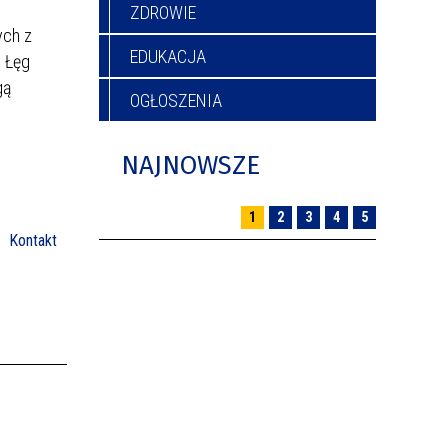
ZDROWIE
ych z
EDUKACJA
b Łęg
gą
OGŁOSZENIA
NAJNOWSZE
1
2
3
4
5
Kontakt