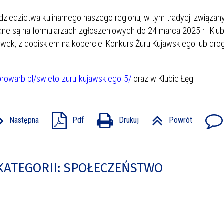
ziedzictwa kulinarnego naszego regionu, w tym tradycji związan
ane są na formularzach zgłoszeniowych do 24 marca 2025 r.: Klu
awek, z dopiskiem na kopercie: Konkurs Żuru Kujawskiego lub dro
kbrowarb.pl/swieto-zuru-kujawskiego-5/
oraz w Klubie Łęg.
Następna
Pdf
Drukuj
Powrót
KATEGORII: SPOŁECZEŃSTWO