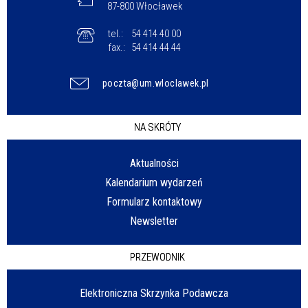
87-800 Włocławek
tel.:
54 414 40 00
fax.:
54 414 44 44
poczta@um.wloclawek.pl
NA SKRÓTY
Aktualności
Kalendarium wydarzeń
Formularz kontaktowy
Newsletter
PRZEWODNIK
Elektroniczna Skrzynka Podawcza