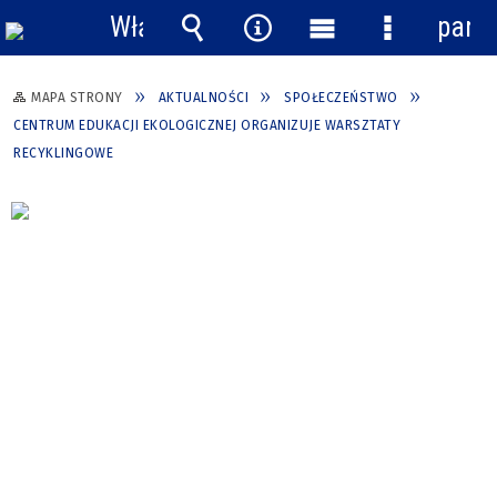
Włącz
pane
powiadomienia
Wyszukiwarka
Narzędzia
Menu
Menu
główne
szczegółow
MAPA STRONY
AKTUALNOŚCI
SPOŁECZEŃSTWO
CENTRUM EDUKACJI EKOLOGICZNEJ ORGANIZUJE WARSZTATY
RECYKLINGOWE