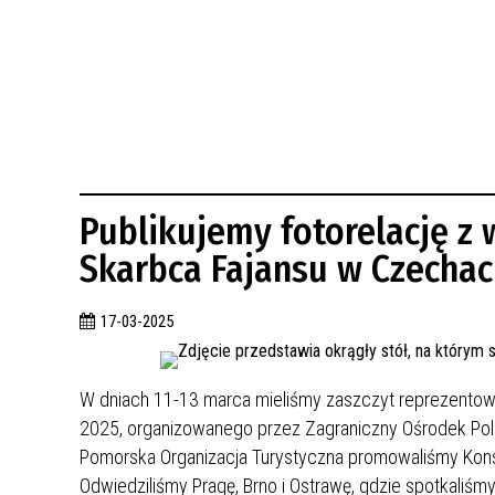
BUDYNKÓW
RADA MIASTA WŁOCŁAWEK
ENERGIA I MOBILNOŚĆ
JAKOŚĆ POWIETRZA WE WŁOCŁAWKU
WYKAZ KONTAKTÓW URZĘDU MIASTA
WŁOCŁAWEK
2026 ROKIEM TADEUSZA REICHSTEINA
WE WŁOCŁAWKU
Publikujemy fotorelację z 
Skarbca Fajansu w Czechac
17-03-2025
W dniach 11-13 marca mieliśmy zaszczyt reprezentowa
2025, organizowanego przez Zagraniczny Ośrodek Polsk
Pomorska Organizacja Turystyczna promowaliśmy Konst
Odwiedziliśmy Pragę, Brno i Ostrawę, gdzie spotkaliśmy