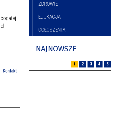
ZDROWIE
EDUKACJA
 bogatej
ych
OGŁOSZENIA
NAJNOWSZE
1
2
3
4
5
Kontakt