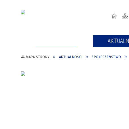
STRONA GŁÓWNA
AKTUALN
MAPA STRONY
AKTUALNOŚCI
SPOŁECZEŃSTWO
INFORMACJE O ZAGROŻENIACH
O MIEŚCIE
ZWIĄZANYCH Z
WŁADZE MIASTA WŁOCŁAWEK
CYBERBEZPIECZEŃSTWEM
PROGRAM CYFROWA GMINA
KULTURA
ZASADY OBOWIĄZUJĄCE NA
SPORT
OFICJALNYM PROFILU FACEBOOK
REWITALIZACJA
URZĘDU MIASTA WŁOCŁAWEK
ROZWÓJ MIASTA
INSPEKTOR OCHRONY DANYCH