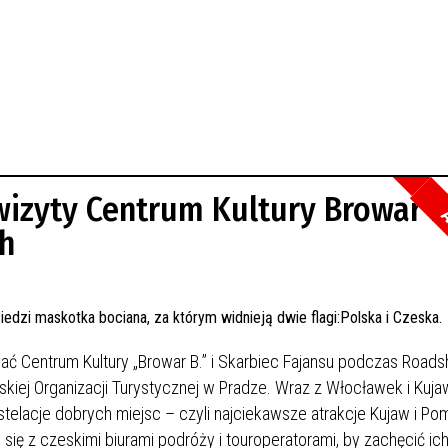
wizyty Centrum Kultury Browar B.
A
h
ć Centrum Kultury „Browar B.” i Skarbiec Fajansu podczas Road
iej Organizacji Turystycznej w Pradze. Wraz z Włocławek i Kuja
elacje dobrych miejsc – czyli najciekawsze atrakcje Kujaw i Po
 się z czeskimi biurami podróży i touroperatorami, by zachęcić ic